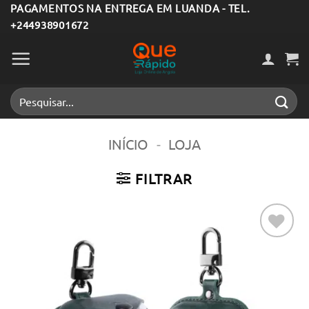
Skip
PAGAMENTOS NA ENTREGA EM LUANDA - TEL.
+244938901672
to
content
Pesquisar
por:
INÍCIO
-
LOJA
FILTRAR
Adicionar
aos meus
desejos