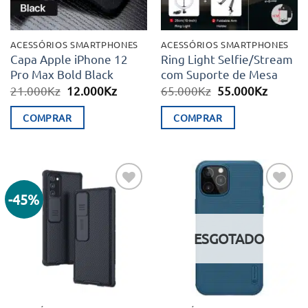
ACESSÓRIOS SMARTPHONES
ACESSÓRIOS SMARTPHONES
Capa Apple iPhone 12
Ring Light Selfie/Stream
Pro Max Bold Black
com Suporte de Mesa
O
O
O
O
21.000
Kz
12.000
Kz
65.000
Kz
55.000
Kz
preço
preço
preço
preço
original
atual
original
atual
COMPRAR
COMPRAR
era:
é:
era:
é:
21.000Kz.
12.000Kz.
65.000Kz.
55.000K
-45%
Adicionar
Adicionar
aos meus
aos meus
desejos
desejos
ESGOTADO