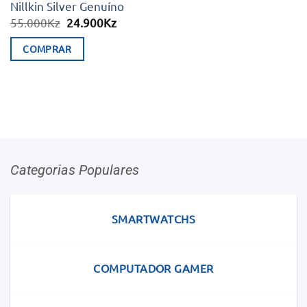
Nillkin Silver Genuíno
O
O
55.000
Kz
24.900
Kz
preço
preço
original
atual
COMPRAR
era:
é:
55.000Kz.
24.900Kz.
Categorias Populares
SMARTWATCHS
COMPUTADOR GAMER