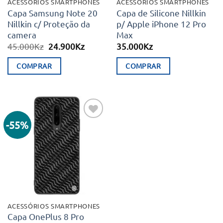
ACESSÓRIOS SMARTPHONES
ACESSÓRIOS SMARTPHONES
Capa Samsung Note 20
Capa de Silicone Nillkin
Nillkin c/ Proteção da
p/ Apple iPhone 12 Pro
camera
Max
O
O
45.000
Kz
24.900
Kz
35.000
Kz
preço
preço
original
atual
COMPRAR
COMPRAR
era:
é:
45.000Kz.
24.900Kz.
-55%
Adicionar
aos meus
desejos
ACESSÓRIOS SMARTPHONES
Capa OnePlus 8 Pro