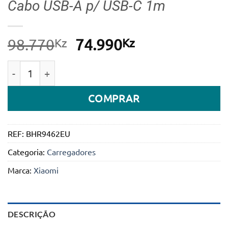
Cabo USB-A p/ USB-C 1m
Kz
O
Kz
O
98.770
74.990
preço
preço
Quantidade de Carregador Xiaomi Hypercharge Com
original
atual
era:
é:
COMPRAR
98.770Kz.
74.990Kz.
REF:
BHR9462EU
Categoria:
Carregadores
Marca:
Xiaomi
DESCRIÇÃO