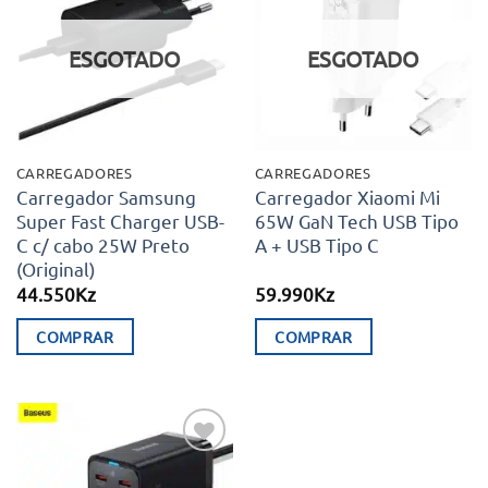
Adicionar
Adicionar
aos meus
aos meus
desejos
desejos
ESGOTADO
ESGOTADO
CARREGADORES
CARREGADORES
Carregador Samsung
Carregador Xiaomi Mi
Super Fast Charger USB-
65W GaN Tech USB Tipo
C c/ cabo 25W Preto
A + USB Tipo C
(Original)
44.550
Kz
59.990
Kz
COMPRAR
COMPRAR
Adicionar