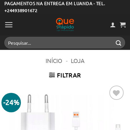
Skip
PAGAMENTOS NA ENTREGA EM LUANDA - TEL.
+244938901672
to
content
Pesquisar
por:
INÍCIO
-
LOJA
FILTRAR
-24%
Adicionar
aos meus
desejos