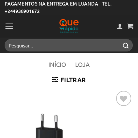
Skip
PAGAMENTOS NA ENTREGA EM LUANDA - TEL.
+244938901672
to
content
Pesquisar
por:
INÍCIO
-
LOJA
FILTRAR
Adicionar
aos meus
desejos