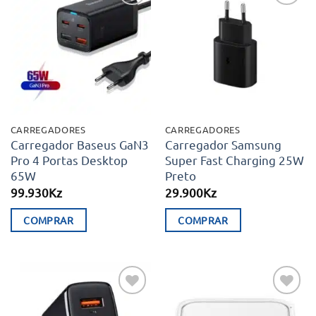
Adicionar
Adicionar
aos meus
aos meus
desejos
desejos
CARREGADORES
CARREGADORES
Carregador Baseus GaN3
Carregador Samsung
Pro 4 Portas Desktop
Super Fast Charging 25W
65W
Preto
99.930
Kz
29.900
Kz
COMPRAR
COMPRAR
Adicionar
Adicionar