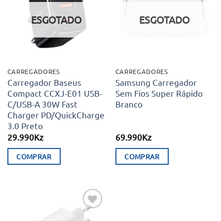
aos meus
aos meus
desejos
desejos
ESGOTADO
ESGOTADO
CARREGADORES
CARREGADORES
Carregador Baseus
Samsung Carregador
Compact CCXJ-E01 USB-
Sem Fios Super Rápido
C/USB-A 30W Fast
Branco
Charger PD/QuickCharge
3.0 Preto
29.990
Kz
69.990
Kz
COMPRAR
COMPRAR
Adicionar