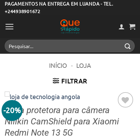
Skip
PAGAMENTOS NA ENTREGA EM LUANDA - TEL.
+244938901672
to
content
Pesquisar
por:
INÍCIO
-
LOJA
FILTRAR
Capa protetora para câmera
-20%
Adicionar
Nillkin CamShield para Xiaomi
aos meus
desejos
Redmi Note 13 5G