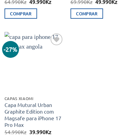
O
O
O
O
64.990
Kz
49.990
Kz
69.990
Kz
49.990
Kz
preço
preço
preço
preço
original
atual
original
atual
COMPRAR
COMPRAR
era:
é:
era:
é:
64.990Kz.
49.990Kz.
69.990Kz.
49.990K
-27%
Adicionar
aos meus
desejos
CAPAS XIAOMI
Capa Mutural Urban
Graphite Edition com
Magsafe para iPhone 17
Pro Max
O
O
54.990
Kz
39.990
Kz