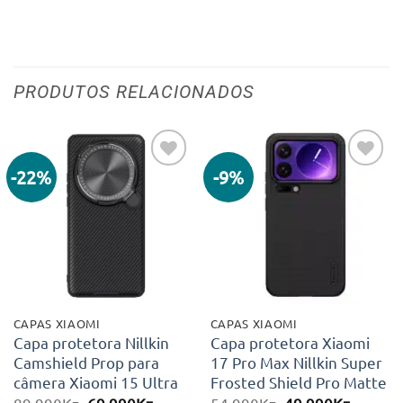
PRODUTOS RELACIONADOS
-22%
-9%
Adicionar
Adicionar
aos meus
aos meus
desejos
desejos
CAPAS XIAOMI
CAPAS XIAOMI
Capa protetora Nillkin
Capa protetora Xiaomi
Camshield Prop para
17 Pro Max Nillkin Super
câmera Xiaomi 15 Ultra
Frosted Shield Pro Matte
O
O
O
O