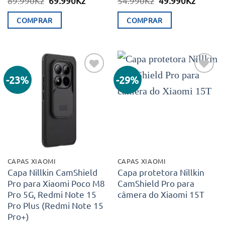
89.990
Kz
69.990
Kz
54.990
Kz
49.990
Kz
preço
preço
preço
preço
original
atual
original
atual
COMPRAR
COMPRAR
era:
é:
era:
é:
89.990Kz.
69.990Kz.
54.990Kz.
49.990K
-23%
-29%
Adicionar
Adicionar
aos meus
aos meus
desejos
desejos
CAPAS XIAOMI
CAPAS XIAOMI
Capa Nillkin CamShield
Capa protetora Nillkin
Pro para Xiaomi Poco M8
CamShield Pro para
Pro 5G, Redmi Note 15
câmera do Xiaomi 15T
Pro Plus (Redmi Note 15
Pro+)