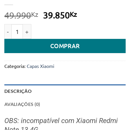
Kz
O
Kz
O
49.990
39.850
preço
preço
Quantidade de Capa protetora para câmera Nillkin C
original
atual
era:
é:
COMPRAR
49.990Kz.
39.850Kz.
Categoria:
Capas Xiaomi
DESCRIÇÃO
AVALIAÇÕES (0)
OBS: incompatível com Xiaomi Redmi
Note 13 4G