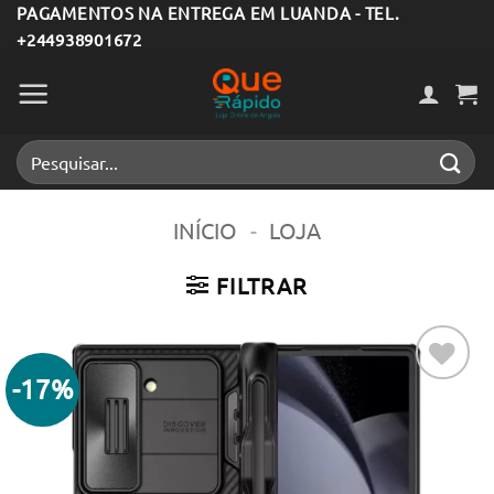
Skip
PAGAMENTOS NA ENTREGA EM LUANDA - TEL.
+244938901672
to
content
Pesquisar
por:
INÍCIO
-
LOJA
FILTRAR
-17%
Adicionar
aos meus
desejos