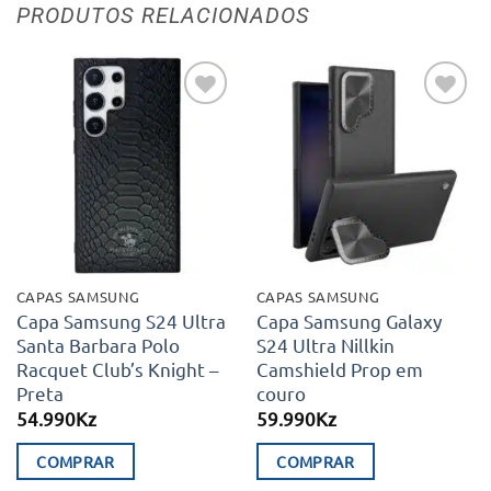
PRODUTOS RELACIONADOS
Adicionar
Adicionar
aos meus
aos meus
desejos
desejos
CAPAS SAMSUNG
CAPAS SAMSUNG
Capa Samsung S24 Ultra
Capa Samsung Galaxy
Santa Barbara Polo
S24 Ultra Nillkin
Racquet Club’s Knight –
Camshield Prop em
Preta
couro
54.990
Kz
59.990
Kz
COMPRAR
COMPRAR