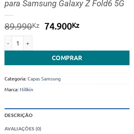
para Samsung Galaxy Z Fold6 5G
Kz
O
Kz
O
89.990
74.900
preço
preço
Quantidade de Capa para câmera Nillkin Camshield F
original
atual
era:
é:
COMPRAR
89.990Kz.
74.900Kz.
Categoria:
Capas Samsung
Marca:
Nillkin
DESCRIÇÃO
AVALIAÇÕES (0)