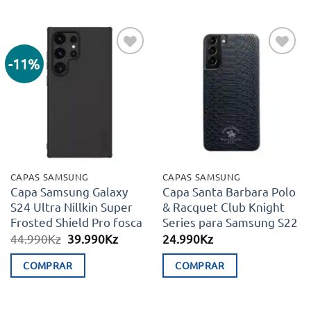
This
product
has
multiple
-11%
Adicionar
Adicionar
variants.
aos meus
aos meus
desejos
desejos
The
options
may
be
chosen
CAPAS SAMSUNG
CAPAS SAMSUNG
on
Capa Samsung Galaxy
Capa Santa Barbara Polo
S24 Ultra Nillkin Super
& Racquet Club Knight
the
Frosted Shield Pro fosca
Series para Samsung S22
product
O
O
44.990
Kz
39.990
Kz
24.990
Kz
page
preço
preço
original
atual
COMPRAR
COMPRAR
era:
é:
44.990Kz.
39.990Kz.