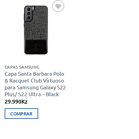
Adicionar
aos meus
desejos
CAPAS SAMSUNG
Capa Santa Barbara Polo
& Racquet Club Virtuoso
para Samsung Galaxy S22
Plus/ S22 Ultra – Black
29.990
Kz
COMPRAR
This
product