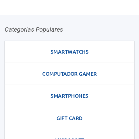
has
multiple
variants.
The
Categorias Populares
options
may
be
SMARTWATCHS
chosen
on
COMPUTADOR GAMER
the
product
page
SMARTPHONES
GIFT CARD