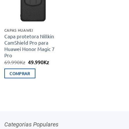
CAPAS HUAWEI
Capa protetora Nillkin
CamShield Pro para
Huawei Honor Magic 7
Pro
O
O
69.990
Kz
49.990
Kz
preço
preço
original
atual
COMPRAR
era:
é:
69.990Kz.
49.990Kz.
Categorias Populares