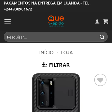
Skip
PAGAMENTOS NA ENTREGA EM LUANDA - TEL.
+244938901672
to
content
Pesquisar
por:
INÍCIO
-
LOJA
FILTRAR
Adicionar
aos meus
desejos