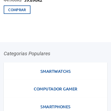
preço
preço
original
atual
COMPRAR
era:
é:
44.900Kz.
39.890Kz.
Categorias Populares
SMARTWATCHS
COMPUTADOR GAMER
SMARTPHONES