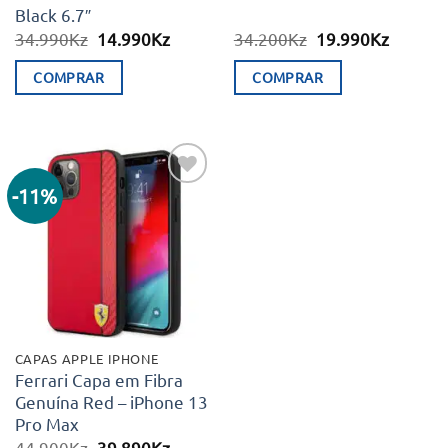
Black 6.7″
O
O
O
O
34.990
Kz
14.990
Kz
34.200
Kz
19.990
Kz
preço
preço
preço
preço
original
atual
original
atual
COMPRAR
COMPRAR
era:
é:
era:
é:
34.990Kz.
14.990Kz.
34.200Kz.
19.990K
-11%
Adicionar
aos meus
desejos
CAPAS APPLE IPHONE
Ferrari Capa em Fibra
Genuína Red – iPhone 13
Pro Max
O
O
44.900
Kz
39.890
Kz