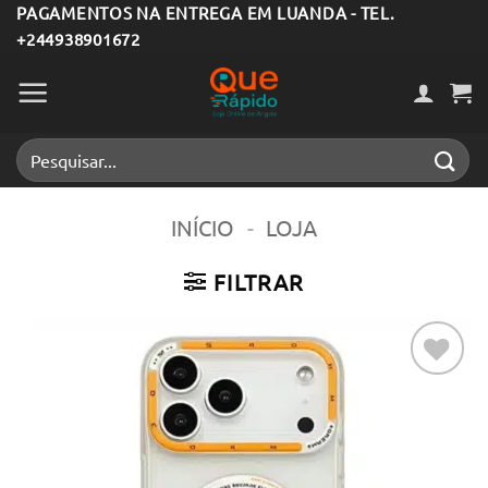
Skip
PAGAMENTOS NA ENTREGA EM LUANDA - TEL.
+244938901672
to
content
Pesquisar
por:
INÍCIO
-
LOJA
FILTRAR
Adicionar
aos meus
desejos