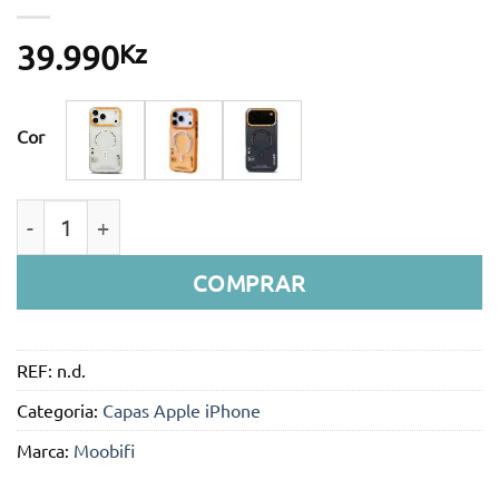
Kz
39.990
Cor
Quantidade de Capa Moobifi Spectra Series para iPh
COMPRAR
REF:
n.d.
Categoria:
Capas Apple iPhone
Marca:
Moobifi