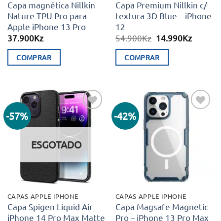
Capa magnética Nillkin
Capa Premium Nillkin c/
Nature TPU Pro para
textura 3D Blue – iPhone
Apple iPhone 13 Pro
12
O
O
37.900
Kz
54.900
Kz
14.990
Kz
preço
preço
original
atual
COMPRAR
COMPRAR
era:
é:
54.900Kz.
14.990K
-57%
-42%
Adicionar
Adicionar
aos meus
aos meus
desejos
desejos
ESGOTADO
CAPAS APPLE IPHONE
CAPAS APPLE IPHONE
Capa Spigen Liquid Air
Capa Magsafe Magnetic
iPhone 14 Pro Max Matte
Pro – iPhone 13 Pro Max