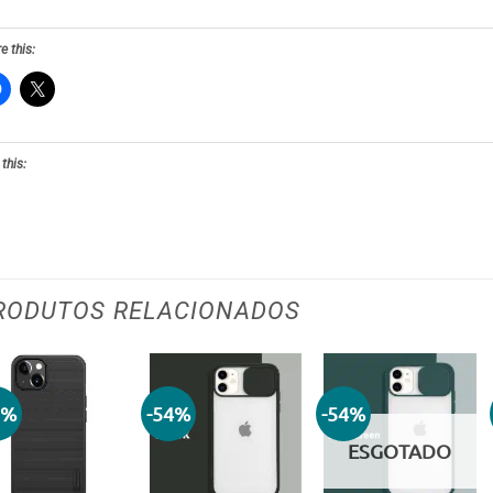
e this:
 this:
RODUTOS RELACIONADOS
9%
-54%
-54%
Adicionar
Adicionar
Adicionar
aos meus
aos meus
aos meus
ESGOTADO
desejos
desejos
desejos