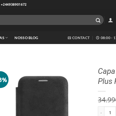
 +244938901672
AS
NOSSO BLOG
CONTACT
08:00 - 
Capa 
43%
Plus 
Adicionar
aos meus
desejos
34.99
Quantidad