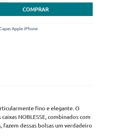
era:
é:
COMPRAR
34.990Kz.
19.990Kz.
Capas Apple iPhone
ticularmente fino e elegante. O
das caixas NOBLESSE, combinados com
es, fazem dessas bolsas um verdadeiro