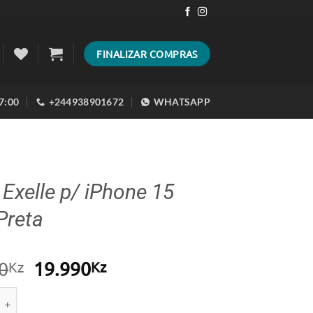
FINALIZAR COMPRAS
17:00
+244938901672
WHATSAPP
Exelle p/ iPhone 15
Preta
O
O
0
19.990
Kz
Kz
preço
preço
e de Capa Exelle p/ iPhone 15 Plus Preta
original
atual