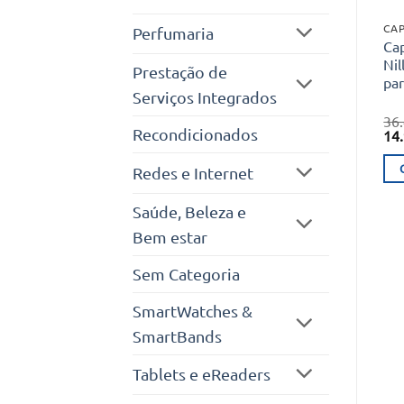
CAP
Perfumaria
Ca
Nil
Prestação de
pa
Serviços Integrados
36
Recondicionados
O
14
pr
ori
Redes e Internet
era
36.
Saúde, Beleza e
Bem estar
Sem Categoria
SmartWatches &
SmartBands
Tablets e eReaders