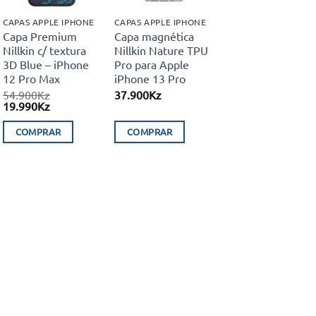
CAPAS APPLE IPHONE
CAPAS APPLE IPHONE
Capa Premium
Capa magnética
Nillkin c/ textura
Nillkin Nature TPU
3D Blue – iPhone
Pro para Apple
12 Pro Max
iPhone 13 Pro
54.900
Kz
37.900
Kz
ço
O
O
19.990
Kz
l
preço
preço
original
atual
COMPRAR
COMPRAR
00Kz.
era:
é:
54.900Kz.
19.990Kz.