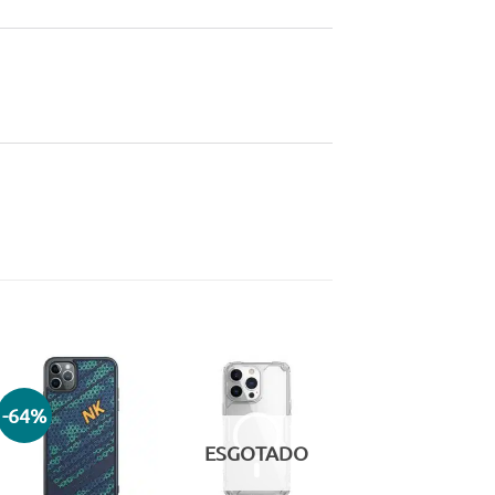
-64%
Adicionar
Adicionar
aos meus
aos meus
ESGOTADO
desejos
desejos