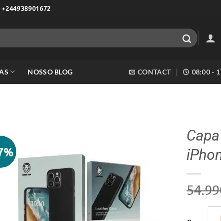
 +244938901672
AS
NOSSO BLOG
CONTACT
08:00 - 
Capa 
27%
iPho
Adicionar
aos meus
desejos
54.99