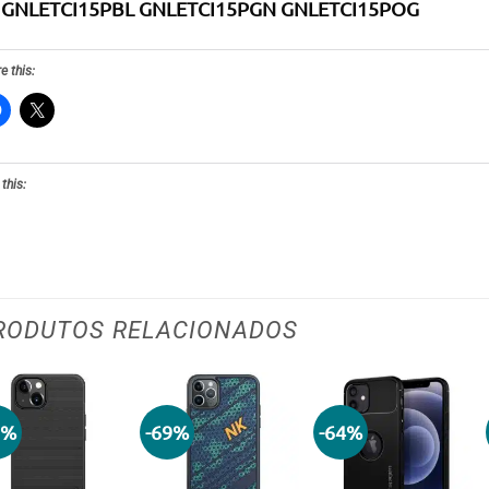
GNLETCI15PBL GNLETCI15PGN GNLETCI15POG
e this:
 this:
RODUTOS RELACIONADOS
9%
-69%
-64%
Adicionar
Adicionar
Adicionar
aos meus
aos meus
aos meus
desejos
desejos
desejos