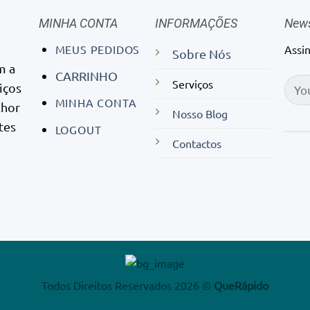
MINHA CONTA
INFORMAÇÕES
News
MEUS PEDIDOS
Assi
Sobre Nós
m a
CARRINHO
Serviços
iços
MINHA CONTA
lhor
Nosso Blog
tes
LOGOUT
Contactos
Todos Direitos Reservados 2026 ©
QueRápido