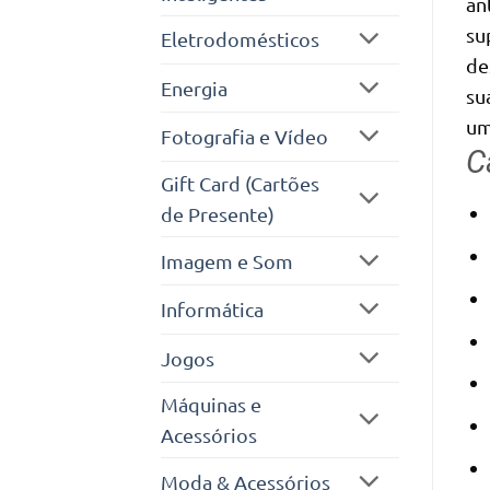
an
su
Eletrodomésticos
de
Energia
su
um
Fotografia e Vídeo
C
Gift Card (Cartões
de Presente)
Imagem e Som
Informática
Jogos
Máquinas e
Acessórios
Moda & Acessórios