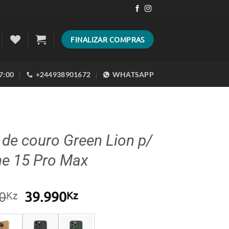
FINALIZAR COMPRAS
17:00
+244938901672
WHATSAPP
de couro Green Lion p/
ne 15 Pro Max
O
O
0
39.990
Kz
Kz
preço
preço
original
atual