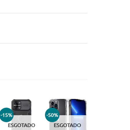
-15%
-50%
Adicionar
Adicionar
aos meus
aos meus
ESGOTADO
ESGOTADO
desejos
desejos