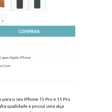
era:
é:
54.990Kz.
39.990Kz.
e de Capa de couro Green Lion p/ iPhone 15 Pro Max
COMPRAR
Capas Apple iPhone
en Lion
 para o seu iPhone 15 Pro e 15 Pro
alta qualidade e possui uma alça