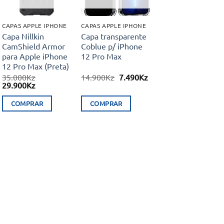
CAPAS APPLE IPHONE
CAPAS APPLE IPHONE
Capa Nillkin
Capa transparente
CamShield Armor
Coblue p/ iPhone
para Apple iPhone
12 Pro Max
12 Pro Max (Preta)
O
O
35.000
Kz
14.900
Kz
7.490
Kz
O
O
preço
preço
29.900
Kz
preço
preço
original
atual
original
atual
era:
é:
COMPRAR
COMPRAR
era:
é:
14.900Kz.
7.490Kz.
35.000Kz.
29.900Kz.