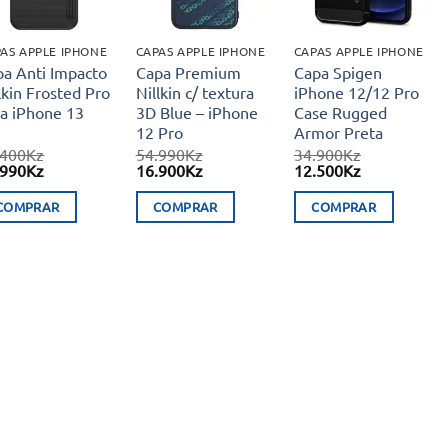
AS APPLE IPHONE
CAPAS APPLE IPHONE
CAPAS APPLE IPHONE
pa Anti Impacto
Capa Premium
Capa Spigen
lkin Frosted Pro
Nillkin c/ textura
iPhone 12/12 Pro
ra iPhone 13
3D Blue – iPhone
Case Rugged
12 Pro
Armor Preta
.400
Kz
54.990
Kz
34.900
Kz
O
O
O
O
O
.990
Kz
16.900
Kz
12.500
Kz
eço
preço
preço
preço
preço
preço
ginal
atual
original
atual
original
atual
COMPRAR
COMPRAR
COMPRAR
:
é:
era:
é:
era:
é:
400Kz.
14.990Kz.
54.990Kz.
16.900Kz.
34.900Kz.
12.500Kz.