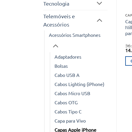
Tecnologia
CAP
Telemóveis e
Ca
Acessórios
Nil
pa
Acessórios Smartphones
36
O
14
pr
Adaptadores
ori
era
Bolsas
36.
Cabo USB A
Cabos Lighting (iPhone)
Cabos Micro USB
Cabos OTG
Cabos Tipo C
Capa para Vivo
Capas Apple iPhone