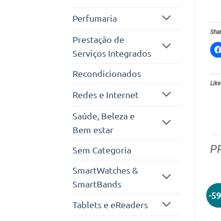
Perfumaria
Shar
Prestação de
Serviços Integrados
Recondicionados
Like
Redes e Internet
Saúde, Beleza e
Bem estar
P
Sem Categoria
SmartWatches &
SmartBands
-5
Tablets e eReaders