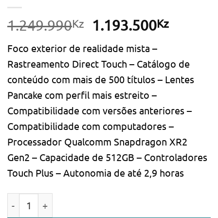
Kz
O
Kz
O
1.249.990
1.193.500
preço
preço
Foco exterior de realidade mista –
original
atual
Rastreamento Direct Touch – Catálogo de
era:
é:
conteúdo com mais de 500 títulos – Lentes
1.249.990Kz.
1.193.5
Pancake com perfil mais estreito –
Compatibilidade com versões anteriores –
Compatibilidade com computadores –
Processador Qualcomm Snapdragon XR2
Gen2 – Capacidade de 512GB – Controladores
Touch Plus – Autonomia de até 2,9 horas
Quantidade de Óculos de Realidade Virtual Meta Qu