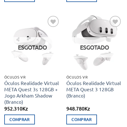
Adicionar
Adicionar
aos meus
aos meus
desejos
desejos
ESGOTADO
ESGOTADO
ÓCULOS VR
ÓCULOS VR
Óculos Realidade Virtual
Óculos Realidade Virtual
META Quest 3s 128GB +
META Quest 3 128GB
Jogo Arkham Shadow
(Branco)
(Branco)
952.310
Kz
948.780
Kz
COMPRAR
COMPRAR