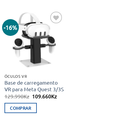
-16%
Adicionar
aos meus
desejos
ÓCULOS VR
Base de carregamento
VR para Meta Quest 3/3S
O
O
129.990
Kz
109.660
Kz
preço
preço
original
atual
COMPRAR
era:
é:
129.990Kz.
109.660Kz.