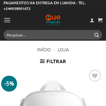
Skip
PAGAMENTOS NA ENTREGA EM LUANDA - TEL.
+244938901672
to
content
Pesquisar
por:
INÍCIO
-
LOJA
FILTRAR
-5%
Adicionar
aos meus
desejos