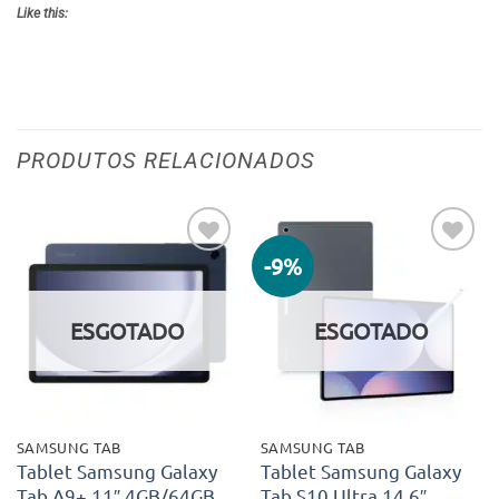
Like this:
PRODUTOS RELACIONADOS
-9%
Adicionar
Adicionar
aos meus
aos meus
desejos
desejos
ESGOTADO
ESGOTADO
SAMSUNG TAB
SAMSUNG TAB
Tablet Samsung Galaxy
Tablet Samsung Galaxy
Tab A9+ 11″ 4GB/64GB
Tab S10 Ultra 14.6″