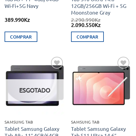
Wi-Fi+5G Navy
12GB/256GB Wi-Fi + 5G
Moonstone Gray
389.990
Kz
2.290.990
Kz
O
O
2.090.550
Kz
preço
preço
original
atual
COMPRAR
COMPRAR
era:
é:
2.290.990Kz.
2.090.550Kz.
Adicionar
Adicionar
aos meus
aos meus
desejos
desejos
ESGOTADO
SAMSUNG TAB
SAMSUNG TAB
Tablet Samsung Galaxy
Tablet Samsung Galaxy
Tab A9+ 11″ 4GB/64GB
Tab S11 Ultra 14.6″