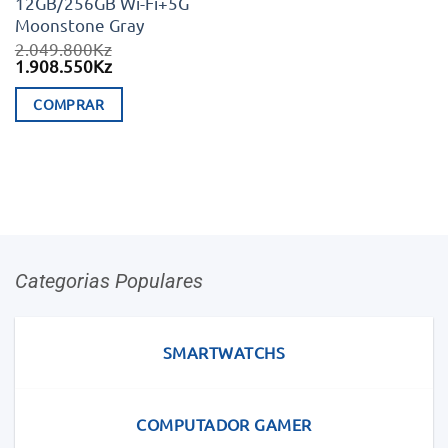
12GB/256GB Wi-Fi+5G
Moonstone Gray
2.049.800
Kz
O
O
1.908.550
Kz
preço
preço
original
atual
COMPRAR
era:
é:
2.049.800Kz.
1.908.550Kz.
Categorias Populares
SMARTWATCHS
COMPUTADOR GAMER