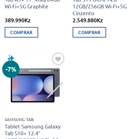
Wi-Fi+5G Graphite
12GB/256GB Wi-Fi+5G
Cinzento
389.990
Kz
2.549.880
Kz
COMPRAR
COMPRAR
-7%
Adicionar
aos meus
desejos
SAMSUNG TAB
Tablet Samsung Galaxy
Tab S10+ 12.4″