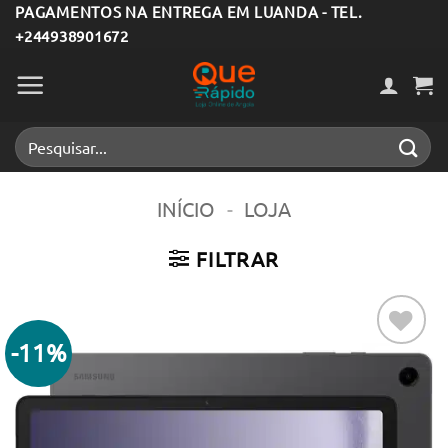
Skip
PAGAMENTOS NA ENTREGA EM LUANDA - TEL.
+244938901672
to
content
Pesquisar
por:
INÍCIO
-
LOJA
FILTRAR
-11%
Adicionar
aos meus
desejos