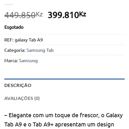
Kz
O
Kz
O
449.850
399.810
preço
preço
Esgotado
original
atual
era:
é:
REF:
galaxy Tab A9
449.850Kz.
399.810Kz.
Categoria:
Samsung Tab
Marca:
Samsung
DESCRIÇÃO
AVALIAÇÕES (0)
– Elegante com um toque de frescor, o Galaxy
Tab A9 e o Tab A9+ apresentam um design