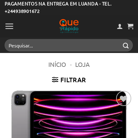
Skip
PAGAMENTOS NA ENTREGA EM LUANDA - TEL.
+244938901672
to
content
Pesquisar
por:
INÍCIO
-
LOJA
FILTRAR
Adicionar
aos meus
desejos