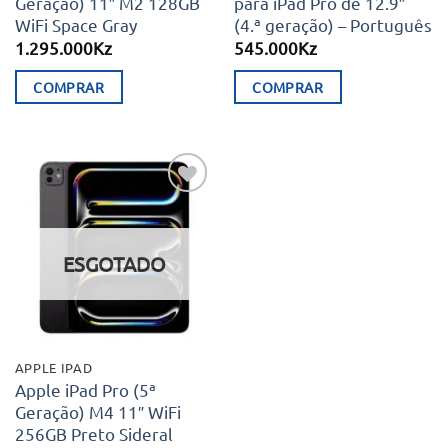
Geração) 11″ M2 128GB
para iPad Pro de 12.9″
WiFi Space Gray
(4.ª geração) – Português
1.295.000
Kz
545.000
Kz
COMPRAR
COMPRAR
Adicionar
aos meus
desejos
ESGOTADO
APPLE IPAD
Apple iPad Pro (5ª
Geração) M4 11″ WiFi
256GB Preto Sideral