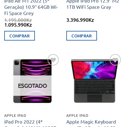
iPad Air M1 2022 (5ª
Apple iPad Pro 12.9″ M2
Geração) 10.9″ 64GB Wi-
1TB WiFi Space Gray
Fi Space Grey
1.195.000
Kz
3.396.990
Kz
O
O
1.095.990
Kz
preço
preço
original
atual
COMPRAR
COMPRAR
era:
é:
1.195.000Kz.
1.095.990Kz.
Adicionar
Adicionar
aos meus
aos meus
desejos
desejos
ESGOTADO
APPLE IPAD
APPLE IPAD
iPad Pro 2022 (4ª
Apple Magic Keyboard