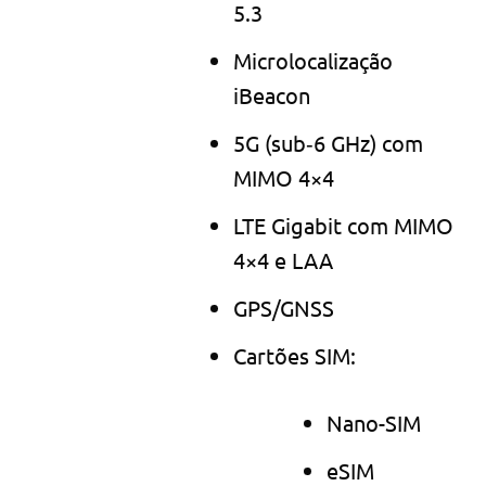
5.3
Microlocalização
iBeacon
5G (sub‑6 GHz) com
MIMO 4×4
LTE Gigabit com MIMO
4×4 e LAA
GPS/GNSS
Cartões SIM:
Nano-SIM
eSIM