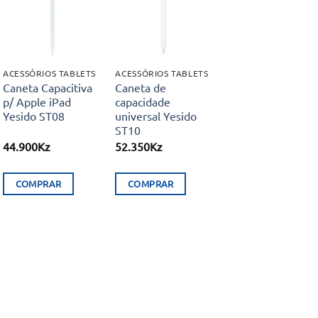
Adicionar
Adicionar
aos meus
aos meus
desejos
desejos
ACESSÓRIOS TABLETS
ACESSÓRIOS TABLETS
Caneta Capacitiva
Caneta de
p/ Apple iPad
capacidade
Yesido ST08
universal Yesido
ST10
44.900
Kz
52.350
Kz
COMPRAR
COMPRAR