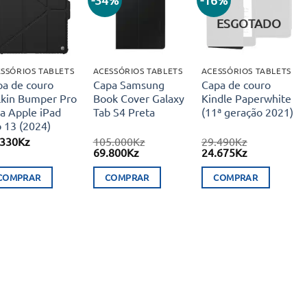
Adicionar
Adicionar
Adicionar
aos meus
aos meus
aos meus
ESGOTADO
desejos
desejos
desejos
SSÓRIOS TABLETS
ACESSÓRIOS TABLETS
ACESSÓRIOS TABLETS
pa de couro
Capa Samsung
Capa de couro
lkin Bumper Pro
Book Cover Galaxy
Kindle Paperwhite
a Apple iPad
Tab S4 Preta
(11ª geração 2021)
 13 (2024)
.330
Kz
105.000
Kz
29.490
Kz
O
O
O
O
69.800
Kz
24.675
Kz
preço
preço
preço
preço
original
atual
original
atual
COMPRAR
COMPRAR
COMPRAR
era:
é:
era:
é:
105.000Kz.
69.800Kz.
29.490Kz.
24.675Kz.