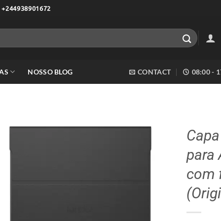
 +244938901672
AS
NOSSO BLOG
CONTACT
08:00 - 
Capa 
para 
Adicionar
aos meus
com 
desejos
(Orig