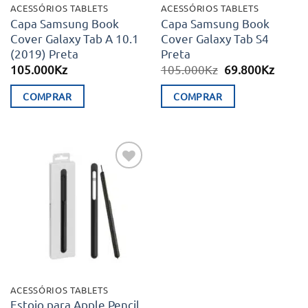
ACESSÓRIOS TABLETS
ACESSÓRIOS TABLETS
Capa Samsung Book
Capa Samsung Book
Cover Galaxy Tab A 10.1
Cover Galaxy Tab S4
(2019) Preta
Preta
O
O
105.000
Kz
105.000
Kz
69.800
Kz
preço
preço
original
atual
COMPRAR
COMPRAR
era:
é:
105.000Kz.
69.80
Adicionar
aos meus
desejos
ACESSÓRIOS TABLETS
Estojo para Apple Pencil