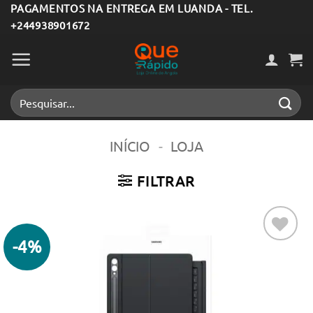
Skip
PAGAMENTOS NA ENTREGA EM LUANDA - TEL.
+244938901672
to
content
Pesquisar
por:
INÍCIO
-
LOJA
FILTRAR
-4%
Adicionar
aos meus
desejos