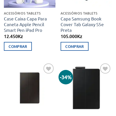
ACESSÓRIOS TABLETS
ACESSÓRIOS TABLETS
Case Caixa Capa Para
Capa Samsung Book
Caneta Apple Pencil
Cover Tab Galaxy S5e
Smart Pen iPad Pro
Preta
12.450
Kz
105.000
Kz
COMPRAR
COMPRAR
-34%
Adicionar
Adicionar
aos meus
aos meus
desejos
desejos