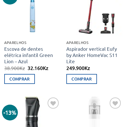
aos meus
aos meus
desejos
desejos
APARELHOS
APARELHOS
Escova de dentes
Aspirador vertical Eufy
elétrica infantil Green
by Anker HomeVac S11
Lion – Azul
Lite
O
O
38.900
Kz
32.160
Kz
249.900
Kz
preço
preço
original
atual
COMPRAR
COMPRAR
era:
é:
38.900Kz.
32.160Kz.
-13%
Adicionar
Adicionar
aos meus
aos meus
desejos
desejos