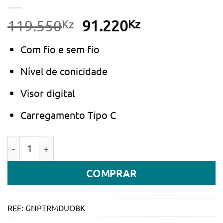
Kz
O
Kz
O
119.550
91.220
preço
preço
Com fio e sem fio
original
atual
era:
é:
Nível de conicidade
119.550Kz.
91.220Kz.
Visor digital
Carregamento Tipo C
Quantidade de Máquina de Cortar Cabelo Green Lion 
COMPRAR
REF:
GNPTRMDUOBK