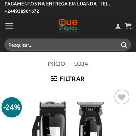
Skip
PAGAMENTOS NA ENTREGA EM LUANDA - TEL.
+244938901672
to
content
Pesquisar
por:
INÍCIO
-
LOJA
FILTRAR
-24%
Adicionar
aos meus
desejos