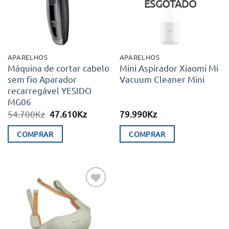
ESGOTADO
APARELHOS
APARELHOS
Máquina de cortar cabelo
Mini Aspirador Xiaomi Mi
sem fio Aparador
Vacuum Cleaner Mini
recarregável YESIDO
MG06
O
O
54.700
Kz
47.610
Kz
79.990
Kz
preço
preço
original
atual
COMPRAR
COMPRAR
era:
é:
54.700Kz.
47.610Kz.
Adicionar
aos meus
desejos