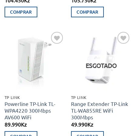
104.450
Kz
105.750
Kz
COMPRAR
COMPRAR
Adicionar
Adicionar
aos meus
aos meus
desejos
desejos
ESGOTADO
TP LINK
TP LINK
Powerline TP-Link TL-
Range Extender TP-Link
WPA4220 300Mbps
TL-WA855RE WiFi
AV600 WiFi
300Mbps
89.990
Kz
49.990
Kz