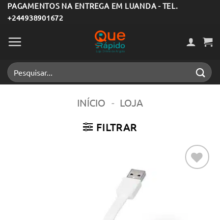
Skip
PAGAMENTOS NA ENTREGA EM LUANDA - TEL.
+244938901672
to
content
Pesquisar
por:
INÍCIO
-
LOJA
FILTRAR
Adicionar
aos meus
desejos