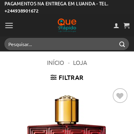
Skip
PAGAMENTOS NA ENTREGA EM LUANDA - TEL.
+244938901672
to
content
Pesquisar
por:
INÍCIO
-
LOJA
FILTRAR
Adicionar
aos meus
desejos