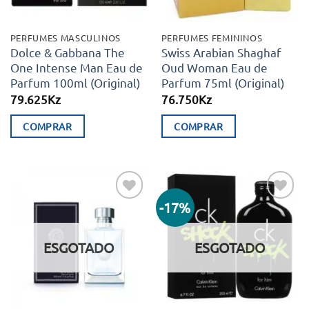
PERFUMES MASCULINOS
PERFUMES FEMININOS
Dolce & Gabbana The
Swiss Arabian Shaghaf
One Intense Man Eau de
Oud Woman Eau de
Parfum 100ml (Original)
Parfum 75ml (Original)
79.625
Kz
76.750
Kz
COMPRAR
COMPRAR
-17%
Adicionar
Adicionar
aos meus
aos meus
desejos
desejos
ESGOTADO
ESGOTADO