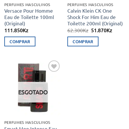
PERFUMES MASCULINOS
PERFUMES MASCULINOS
Versace Pour Homme
Calvin Klein CK One
Eau de Toilette 100ml
Shock For Him Eau de
(Original)
Toilette 200ml (Original)
O
O
111.850
Kz
62.300
Kz
51.870
Kz
preço
preço
original
atual
COMPRAR
COMPRAR
era:
é:
62.300Kz.
51.870K
Adicionar
aos meus
desejos
ESGOTADO
PERFUMES MASCULINOS
Smart Men Intense Eau