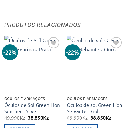
PRODUTOS RELACIONADOS
-22%
-22%
Adicionar
Adicionar
aos meus
aos meus
desejos
desejos
ÓCULOS E ARMAÇÕES
ÓCULOS E ARMAÇÕES
Óculos de Sol Green Lion
Óculos de sol Green Lion
Sentina – Silver
Selvante – Gold
O
O
O
O
49.990
Kz
38.850
Kz
49.990
Kz
38.850
Kz
preço
preço
preço
preço
original
atual
original
atual