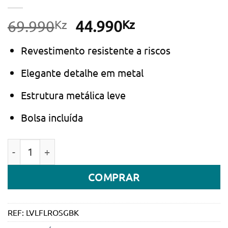
Kz
O
Kz
O
69.990
44.990
preço
preço
Revestimento resistente a riscos
original
atual
era:
é:
Elegante detalhe em metal
69.990Kz.
44.990Kz.
Estrutura metálica leve
Bolsa incluída
Quantidade de Óculos de Sol Levelo Floro com Prote
COMPRAR
REF:
LVLFLROSGBK