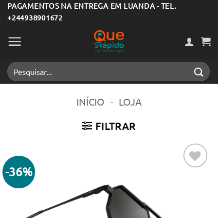
Skip
PAGAMENTOS NA ENTREGA EM LUANDA - TEL.
+244938901672
to
content
Pesquisar
por:
INÍCIO
-
LOJA
FILTRAR
-36%
Adicionar
aos meus
desejos