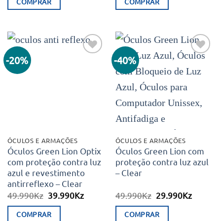
COMPRAR
COMPRAR
era:
é:
era:
é:
49.990Kz.
38.850Kz.
49.990Kz.
38.850K
-20%
-40%
Adicionar
Adicionar
aos meus
aos meus
desejos
desejos
ÓCULOS E ARMAÇÕES
ÓCULOS E ARMAÇÕES
Óculos Green Lion Optix
Óculos Green Lion com
com proteção contra luz
proteção contra luz azul
azul e revestimento
– Clear
antirreflexo – Clear
O
O
O
O
49.990
Kz
39.990
Kz
49.990
Kz
29.990
Kz
preço
preço
preço
preço
original
atual
original
atual
COMPRAR
COMPRAR
era:
é:
era:
é: