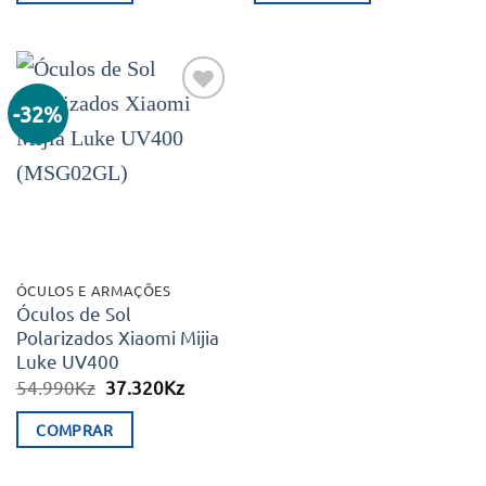
49.990Kz.
39.990Kz.
49.990Kz.
29.990K
-32%
Adicionar
aos meus
desejos
ÓCULOS E ARMAÇÕES
Óculos de Sol
Polarizados Xiaomi Mijia
Luke UV400
O
O
54.990
Kz
37.320
Kz
preço
preço
original
atual
COMPRAR
era:
é:
54.990Kz.
37.320Kz.