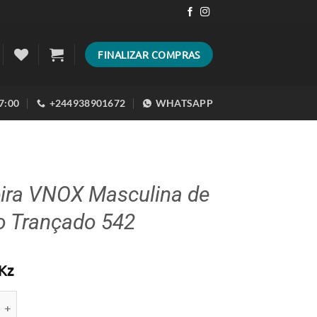
FINALIZAR COMPRAS
17:00
+244938901672
WHATSAPP
eira VNOX Masculina de
o Trançado 542
Kz
e de Pulseira VNOX Masculina de Couro Trançado 542