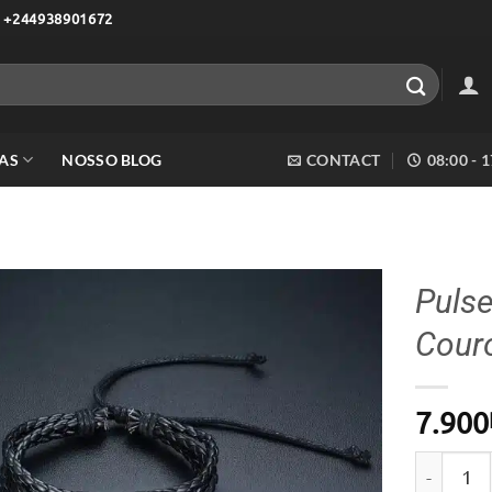
 +244938901672
AS
NOSSO BLOG
CONTACT
08:00 - 
Puls
Cour
Adicionar
aos meus
desejos
7.900
Quantidad