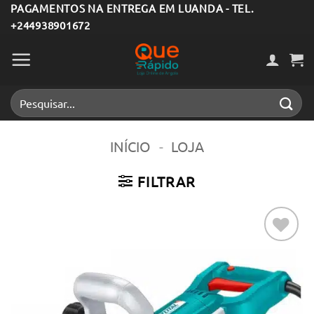
Skip
PAGAMENTOS NA ENTREGA EM LUANDA - TEL.
+244938901672
to
content
Pesquisar
por:
INÍCIO
-
LOJA
FILTRAR
Adicionar
aos meus
desejos