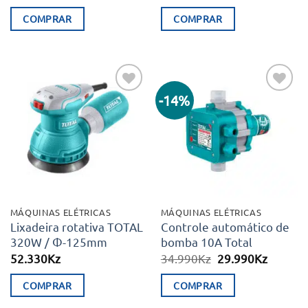
COMPRAR
COMPRAR
-14%
Adicionar
Adicionar
aos meus
aos meus
desejos
desejos
MÁQUINAS ELÉTRICAS
MÁQUINAS ELÉTRICAS
Lixadeira rotativa TOTAL
Controle automático de
320W / Φ-125mm
bomba 10A Total
O
O
52.330
Kz
34.990
Kz
29.990
Kz
preço
preço
original
atual
COMPRAR
COMPRAR
era:
é:
34.990Kz.
29.990K