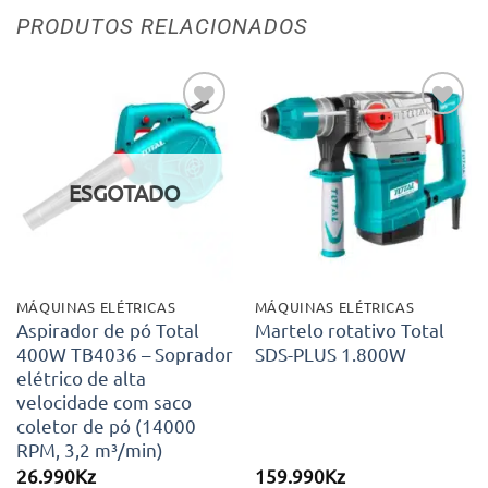
PRODUTOS RELACIONADOS
Adicionar
Adicionar
aos meus
aos meus
desejos
desejos
ESGOTADO
MÁQUINAS ELÉTRICAS
MÁQUINAS ELÉTRICAS
Aspirador de pó Total
Martelo rotativo Total
400W TB4036 – Soprador
SDS-PLUS 1.800W
elétrico de alta
velocidade com saco
coletor de pó (14000
RPM, 3,2 m³/min)
26.990
Kz
159.990
Kz