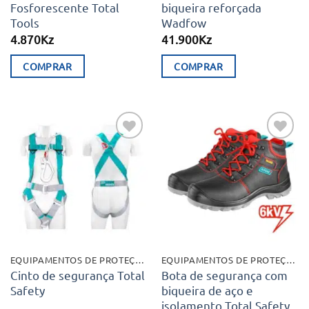
Fosforescente Total
biqueira reforçada
Tools
Wadfow
4.870
Kz
41.900
Kz
COMPRAR
COMPRAR
This
product
has
multiple
Adicionar
Adicionar
variants.
aos meus
aos meus
desejos
desejos
The
options
may
be
chosen
EQUIPAMENTOS DE PROTEÇÃO
EQUIPAMENTOS DE PROTEÇÃO
on
Cinto de segurança Total
Bota de segurança com
Safety
biqueira de aço e
the
isolamento Total Safety