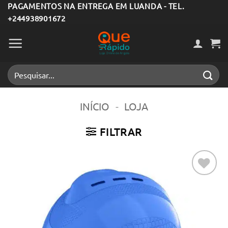
Skip
PAGAMENTOS NA ENTREGA EM LUANDA - TEL.
+244938901672
to
content
Pesquisar
por:
INÍCIO
-
LOJA
FILTRAR
Adicionar
aos meus
desejos