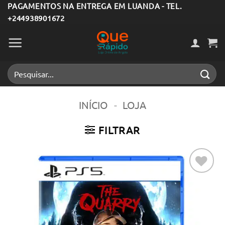
Skip
PAGAMENTOS NA ENTREGA EM LUANDA - TEL.
+244938901672
to
content
Pesquisar
por:
INÍCIO
-
LOJA
FILTRAR
Adicionar
aos meus
desejos