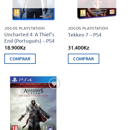
JOGOS PLAYSTATION
JOGOS PLAYSTATION
Uncharted 4: A Thief’s
Tekken 7 – PS4
End (Português) – PS4
18.900
Kz
31.400
Kz
COMPRAR
COMPRAR
Adicionar
aos meus
desejos