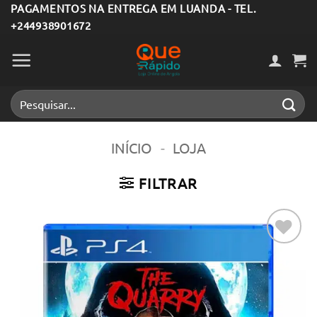
Skip
PAGAMENTOS NA ENTREGA EM LUANDA - TEL.
+244938901672
to
content
Pesquisar
por:
INÍCIO
-
LOJA
FILTRAR
Adicionar
aos meus
desejos