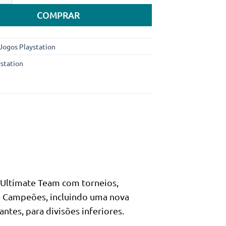
era:
é:
COMPRAR
104.990Kz.
94.990Kz.
Jogos Playstation
ystation
 Ultimate Team com torneios,
 e Campeões, incluindo uma nova
tes, para divisões inferiores.