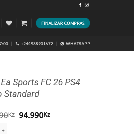
FINALIZAR COMPRAS
17:00
+244938901672
WHATSAPP
 Ea Sports FC 26 PS4
o Standard
O
O
90
94.990
Kz
Kz
preço
preço
e de Jogo Ea Sports FC 26 PS4 Fisico Standard
original
atual