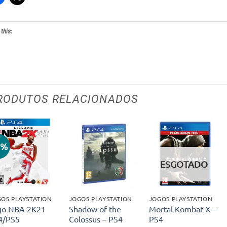
 this:
RODUTOS RELACIONADOS
9%
Adicionar
Adicionar
Adicionar
aos meus
aos meus
aos meus
ESGOTADO
desejos
desejos
desejos
OS PLAYSTATION
JOGOS PLAYSTATION
JOGOS PLAYSTATION
go NBA 2K21
Shadow of the
Mortal Kombat X –
4/PS5
Colossus – PS4
PS4