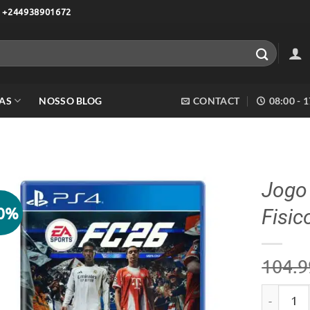
 +244938901672
AS
NOSSO BLOG
CONTACT
08:00 - 
Jogo
10%
Fisic
Adicionar
aos meus
desejos
104.9
Quantidad