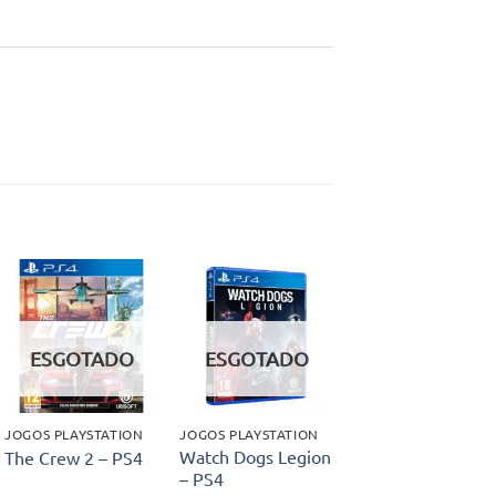
Adicionar
Adicionar
aos meus
aos meus
ESGOTADO
ESGOTADO
desejos
desejos
JOGOS PLAYSTATION
JOGOS PLAYSTATION
Watch Dogs Legion
The Crew 2 – PS4
– PS4