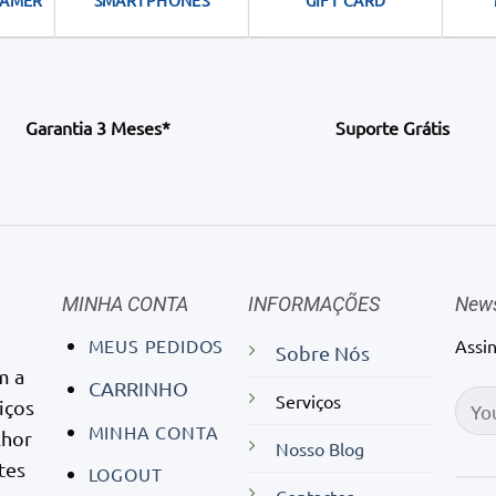
GAMER
SMARTPHONES
GIFT CARD
Garantia 3 Meses*
Suporte Grátis
MINHA CONTA
INFORMAÇÕES
News
MEUS PEDIDOS
Assi
Sobre Nós
m a
CARRINHO
Serviços
iços
MINHA CONTA
lhor
Nosso Blog
tes
LOGOUT