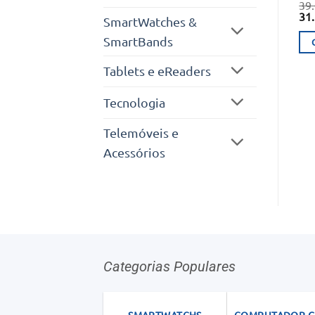
39
O
31
SmartWatches &
pr
ori
SmartBands
era
39.
Tablets e eReaders
Tecnologia
Telemóveis e
Acessórios
Categorias Populares