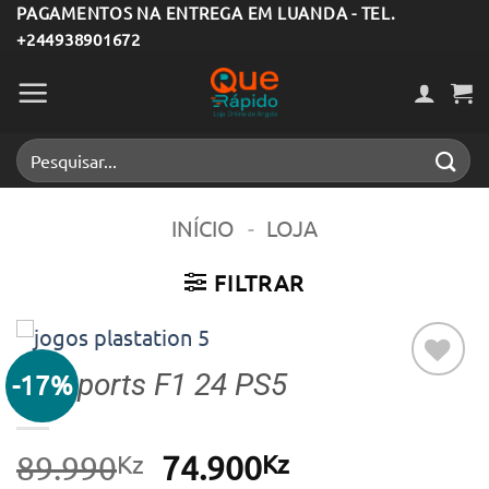
Skip
PAGAMENTOS NA ENTREGA EM LUANDA - TEL.
+244938901672
to
content
Pesquisar
por:
INÍCIO
-
LOJA
FILTRAR
EA Sports F1 24 PS5
-17%
Adicionar
aos meus
desejos
Kz
O
Kz
O
89.990
74.900