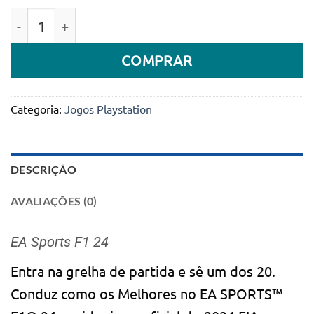
preço
preço
Quantidade de EA Sports F1 24 PS5
original
atual
era:
é:
COMPRAR
89.990Kz.
74.900Kz.
Categoria:
Jogos Playstation
DESCRIÇÃO
AVALIAÇÕES (0)
EA Sports F1 24
Entra na grelha de partida e sê um dos 20.
Conduz como os Melhores no EA SPORTS™