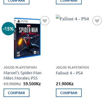
COMPRAR
COMPRAR
-15%
Adicionar
Adicionar
aos meus
aos meus
desejos
desejos
JOGOS PLAYSTATION
JOGOS PLAYSTATION
Marvel’s Spider-Man
Fallout 4 – PS4
Miles Morales PS5
O
O
69.900
Kz
59.500
Kz
21.900
Kz
preço
preço
original
atual
COMPRAR
COMPRAR
era:
é:
69.900Kz.
59.500Kz.