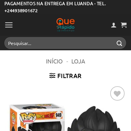
Skip
PAGAMENTOS NA ENTREGA EM LUANDA - TEL.
+244938901672
to
content
Pesquisar
por:
INÍCIO
-
LOJA
FILTRAR
Adicionar
aos meus
desejos