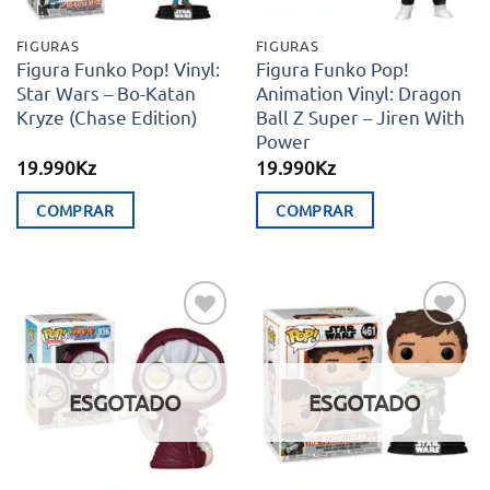
FIGURAS
FIGURAS
Figura Funko Pop! Vinyl:
Figura Funko Pop!
Star Wars – Bo-Katan
Animation Vinyl: Dragon
Kryze (Chase Edition)
Ball Z Super – Jiren With
Power
19.990
Kz
19.990
Kz
COMPRAR
COMPRAR
Adicionar
Adicionar
aos meus
aos meus
desejos
desejos
ESGOTADO
ESGOTADO