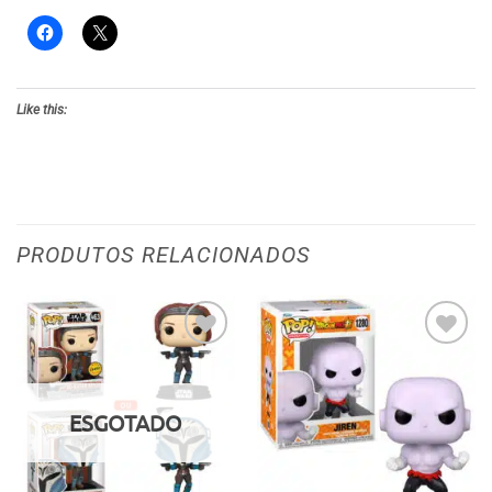
Like this:
PRODUTOS RELACIONADOS
Adicionar
Adicionar
aos meus
aos meus
desejos
desejos
ESGOTADO