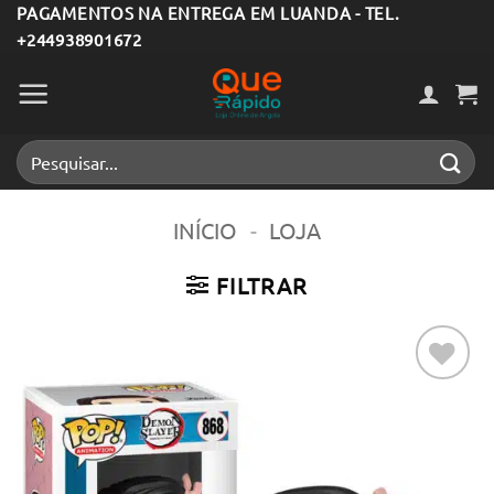
Skip
PAGAMENTOS NA ENTREGA EM LUANDA - TEL.
+244938901672
to
content
Pesquisar
por:
INÍCIO
-
LOJA
FILTRAR
Adicionar
aos meus
desejos