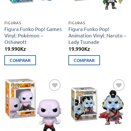
FIGURAS
FIGURAS
Figura Funko Pop! Games
Figura Funko Pop!
Vinyl: Pokémon –
Animation Vinyl: Naruto –
Oshawott
Lady Tsunade
19.990
Kz
19.990
Kz
COMPRAR
COMPRAR
Adicionar
Adicionar
aos meus
aos meus
desejos
desejos