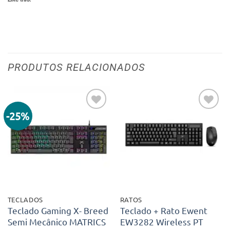
PRODUTOS RELACIONADOS
-25%
Adicionar
Adicionar
aos meus
aos meus
desejos
desejos
TECLADOS
RATOS
Teclado Gaming X- Breed
Teclado + Rato Ewent
Semi Mecânico MATRICS
EW3282 Wireless PT