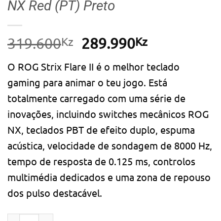
NX Red (PT) Preto
Kz
O
Kz
O
319.600
289.990
preço
preço
O ROG Strix Flare II é o melhor teclado
original
atual
gaming para animar o teu jogo. Está
era:
é:
totalmente carregado com uma série de
319.600Kz.
289.990Kz.
inovações, incluindo switches mecânicos ROG
NX, teclados PBT de efeito duplo, espuma
acústica, velocidade de sondagem de 8000 Hz,
tempo de resposta de 0.125 ms, controlos
multimédia dedicados e uma zona de repouso
dos pulso destacável.
Quantidade de Teclado Gaming Mecânico Asus ROG Str