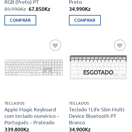
RGB (Preto) PT
Preto
O
O
89.990
Kz
67.850
Kz
34.990
Kz
preço
preço
original
atual
COMPRAR
COMPRAR
era:
é:
89.990Kz.
67.850Kz.
Adicionar
Adicionar
aos meus
aos meus
desejos
desejos
ESGOTADO
TECLADOS
TECLADOS
Apple Magic Keyboard
Teclado 1Life Slim Multi-
com teclado numérico –
Device Bluetooth PT
Português – Prateado
Branco
339.800
Kz
34.900
Kz