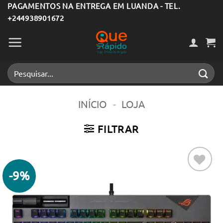
Skip
PAGAMENTOS NA ENTREGA EM LUANDA - TEL.
+244938901672
to
content
Pesquisar
por:
INÍCIO
-
LOJA
FILTRAR
-9%
Adicionar
aos meus
desejos