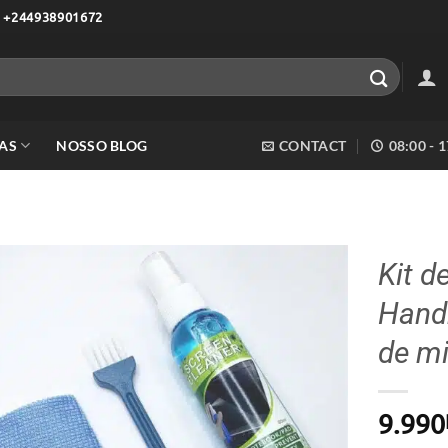
 +244938901672
AS
NOSSO BLOG
CONTACT
08:00 - 
Kit d
Hand
Adicionar
aos meus
de mi
desejos
9.990