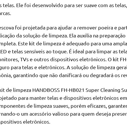
s telas. Ele foi desenvolvido para ser suave com as te
rcas.
escova foi projetada para ajudar a remover poeira e partí
licação da solução de limpeza. Ela auxilia na preparaçã
mpleta. Este kit de limpeza é adequado para uma ampla 
ED e telas sensíveis ao toque. É ideal para limpar as tel
nitores, TVs e outros dispositivos eletrônicos. O kit F
guro para telas e eletrônicos. A solução de limpeza ge
ônia, garantindo que não danificará ou degradará os re
kit de limpeza HANDBOSS FH-HB021 Super Cleaning Sui
ojetado para manter telas e dispositivos eletrônicos em
mponentes de limpeza suaves, porém eficazes, garante
rnando-o um acessório valioso para quem deseja preserv
spositivos eletrônicos.