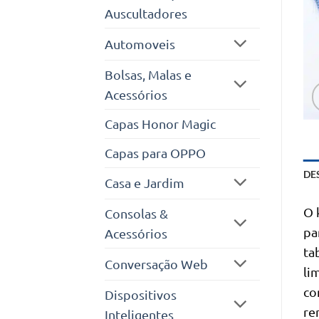
Auscultadores
Automoveis
Bolsas, Malas e
Acessórios
Capas Honor Magic
Capas para OPPO
DE
Casa e Jardim
O 
Consolas &
pa
Acessórios
ta
Conversação Web
li
co
Dispositivos
re
Inteligentes