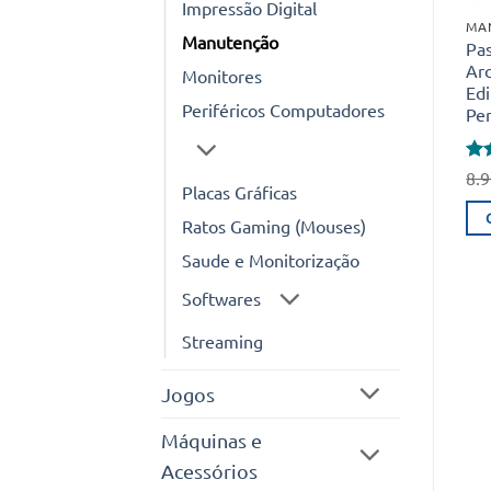
Impressão Digital
MA
Manutenção
Pa
Arc
Monitores
Edi
Periféricos Computadores
Pe
Ava
8.
Placas Gráficas
4
d
Ratos Gaming (Mouses)
Saude e Monitorização
Softwares
Streaming
Jogos
Máquinas e
Acessórios