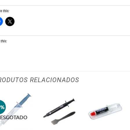
e this:
 this:
RODUTOS RELACIONADOS
2%
Adicionar
Adicionar
Adicionar
aos meus
aos meus
aos meus
ESGOTADO
desejos
desejos
desejos