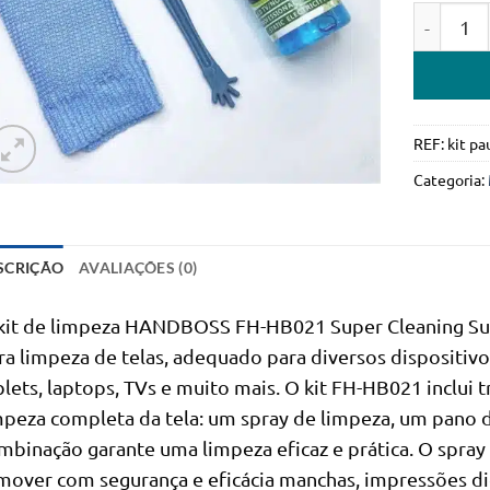
Quantidad
REF:
kit pa
Categoria:
SCRIÇÃO
AVALIAÇÕES (0)
kit de limpeza HANDBOSS FH-HB021 Super Cleaning Sui
ra limpeza de telas, adequado para diversos dispositiv
blets, laptops, TVs e muito mais. O kit FH-HB021 inclui
mpeza completa da tela: um spray de limpeza, um pano d
mbinação garante uma limpeza eficaz e prática. O spray
mover com segurança e eficácia manchas, impressões dig