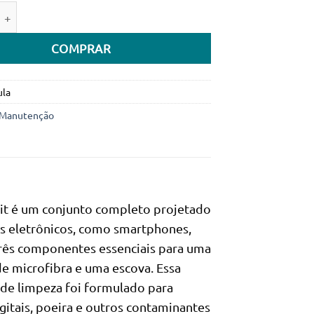
e de Kit de Limpesa de Tela Handboss com spray, pano de micr
COMPRAR
ula
Manutenção
t é um conjunto completo projetado
os eletrônicos, como smartphones,
 três componentes essenciais para uma
e microfibra e uma escova. Essa
 de limpeza foi formulado para
itais, poeira e outros contaminantes