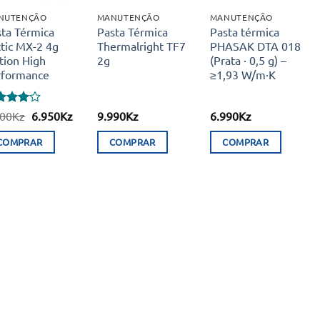
NUTENÇÃO
MANUTENÇÃO
MANUTENÇÃO
sta Térmica
Pasta Térmica
Pasta térmica
tic MX-2 4g
Thermalright TF7
PHASAK DTA 018
tion High
2g
(Prata · 0,5 g) –
rformance
≥1,93 W/m·K
liação
O
O
900
Kz
6.950
Kz
9.990
Kz
6.990
Kz
e 5
preço
preço
original
atual
COMPRAR
COMPRAR
COMPRAR
era:
é:
8.900Kz.
6.950Kz.