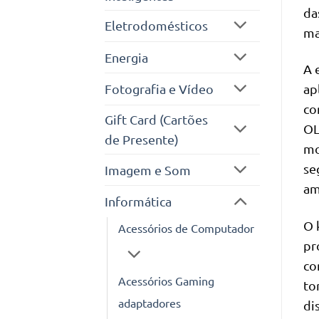
da
Eletrodomésticos
ma
Energia
A 
Fotografia e Vídeo
ap
co
Gift Card (Cartões
OL
de Presente)
mo
se
Imagem e Som
am
Informática
O 
Acessórios de Computador
pr
co
Acessórios Gaming
to
adaptadores
di