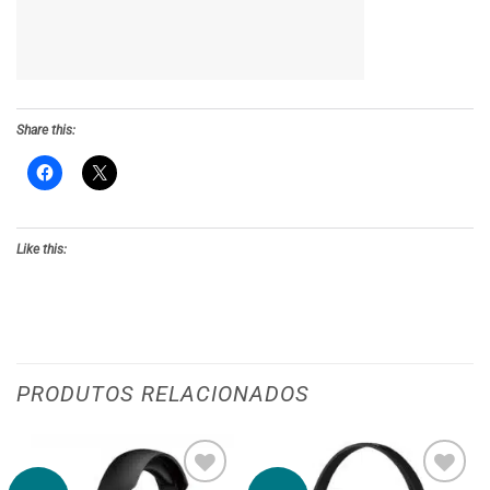
PRODUTOS RELACIONADOS
-28%
-3%
Adicionar
Adicionar
aos meus
aos meus
desejos
desejos
ESGOTADO
HEADSETS
HEADSETS
Auscultadores Logitech
Auscultadores Logitech
G332 Stereo Gaming
H151 Headset 3.5mm
Preto
Preto