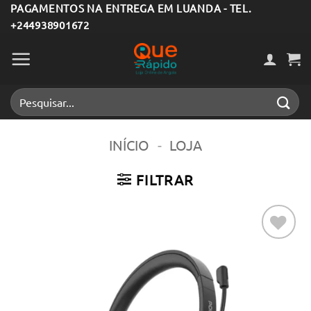
Skip
PAGAMENTOS NA ENTREGA EM LUANDA - TEL.
+244938901672
to
content
Pesquisar
por:
INÍCIO
-
LOJA
FILTRAR
Adicionar
aos meus
desejos