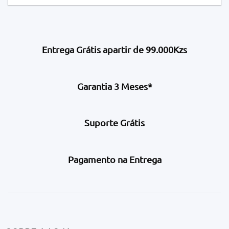
Pagamento na Entrega
SOBRE A LOJA
Somos uma equipa 100% Angolana moderna
que entrou no mercado com a missão de
oferecer os melhores serviços de Compra e
venda garantindo o melhor conforto e
confiança à todos os clientes e colaboradores.
LIGUE-NOS
E-MAIL