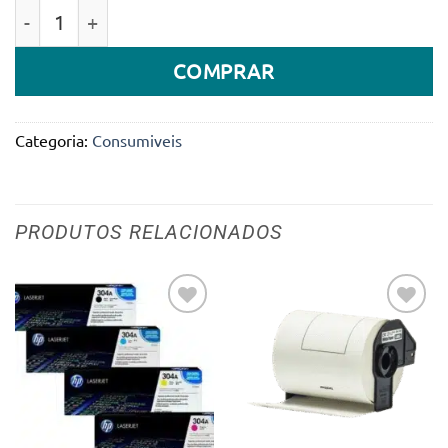
Quantidade de TONER HP 131A
COMPRAR
Categoria:
Consumiveis
PRODUTOS RELACIONADOS
Adicionar
Adicionar
aos meus
aos meus
desejos
desejos