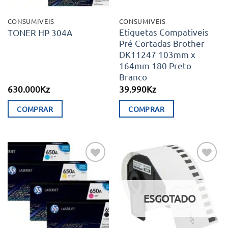
CONSUMIVEIS
CONSUMIVEIS
Etiquetas Compativeis
TONER HP 304A
Pré Cortadas Brother
DK11247 103mm x
164mm 180 Preto
Branco
630.000
Kz
39.990
Kz
COMPRAR
COMPRAR
Adicionar
Adicionar
aos meus
aos meus
desejos
desejos
ESGOTADO