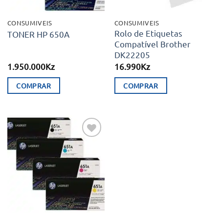
CONSUMIVEIS
CONSUMIVEIS
Rolo de Etiquetas
TONER HP 650A
Compatível Brother
DK22205
1.950.000
Kz
16.990
Kz
COMPRAR
COMPRAR
Adicionar
aos meus
desejos