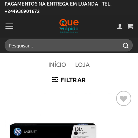
Skip
PAGAMENTOS NA ENTREGA EM LUANDA - TEL.
+244938901672
to
content
Pesquisar
por:
INÍCIO
-
LOJA
FILTRAR
Adicionar
aos meus
desejos