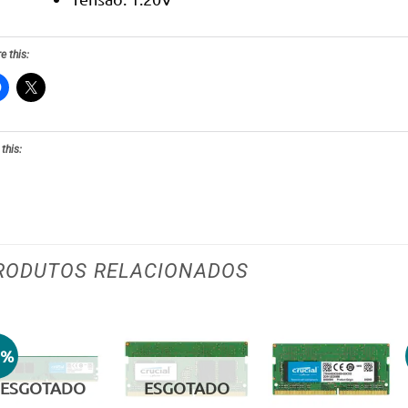
e this:
 this:
RODUTOS RELACIONADOS
0%
Adicionar
Adicionar
Adicionar
aos meus
aos meus
aos meus
ESGOTADO
ESGOTADO
desejos
desejos
desejos