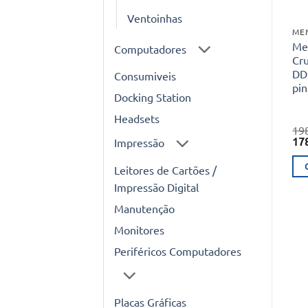
Ventoinhas
ME
Me
Computadores
Cru
DD
Consumiveis
pi
Docking Station
Headsets
19
O
17
Impressão
pr
ori
Leitores de Cartões /
era
19
Impressão Digital
Manutenção
Monitores
Periféricos Computadores
Placas Gráficas