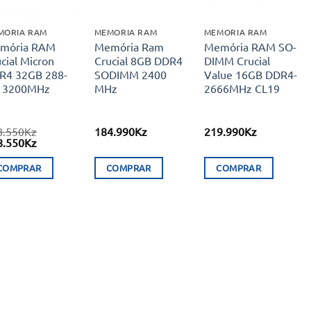
MORIA RAM
MEMORIA RAM
MEMORIA RAM
mória RAM
Memória Ram
Memória RAM SO-
cial Micron
Crucial 8GB DDR4
DIMM Crucial
R4 32GB 288-
SODIMM 2400
Value 16GB DDR4-
n 3200MHz
MHz
2666MHz CL19
8.550
Kz
184.990
Kz
219.990
Kz
O
8.550
Kz
eço
preço
ginal
atual
COMPRAR
COMPRAR
COMPRAR
:
é:
8.550Kz.
178.550Kz.