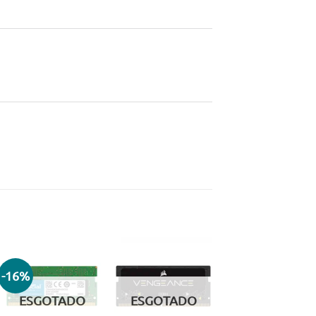
-16%
Adicionar
Adicionar
aos meus
aos meus
ESGOTADO
ESGOTADO
desejos
desejos