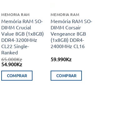
MEMORIA RAM
MEMORIA RAM
Memória RAM SO-
Memória RAM SO-
DIMM Crucial
DIMM Corsair
Value 8GB (1x8GB)
Vengeance 8GB
DDR4-3200MHz
(1x8GB) DDR4-
CL22 Single-
2400MHz CL16
Ranked
65.000
Kz
59.990
Kz
O
O
54.900
Kz
preço
preço
original
atual
COMPRAR
COMPRAR
era:
é:
65.000Kz.
54.900Kz.