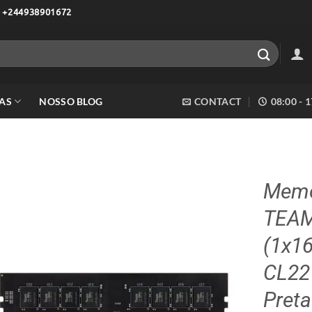
 +244938901672
AS
NOSSO BLOG
CONTACT
08:00 - 
Memó
TEAM
Adicionar
aos meus
(1x1
desejos
CL22 
Preta