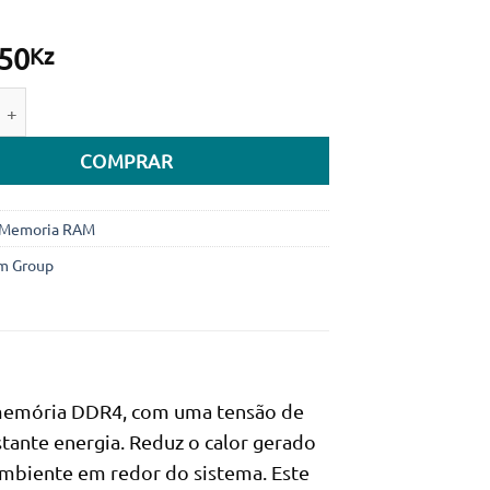
50
Kz
de de Memória RAM UDIMM TEAMGROUP Elite 16GB (1x16GB) 
COMPRAR
Memoria RAM
m Group
memória DDR4, com uma tensão de
tante energia. Reduz o calor gerado
biente em redor do sistema. Este