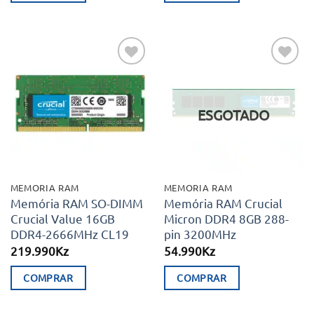
Adicionar
Adicionar
aos meus
aos meus
desejos
desejos
ESGOTADO
MEMORIA RAM
MEMORIA RAM
Memória RAM SO-DIMM
Memória RAM Crucial
Crucial Value 16GB
Micron DDR4 8GB 288-
DDR4-2666MHz CL19
pin 3200MHz
219.990
Kz
54.990
Kz
COMPRAR
COMPRAR