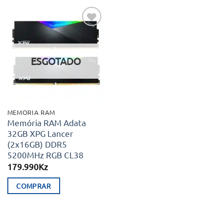
Adicionar
aos meus
desejos
ESGOTADO
MEMORIA RAM
Memória RAM Adata
32GB XPG Lancer
(2x16GB) DDR5
5200MHz RGB CL38
179.990
Kz
COMPRAR