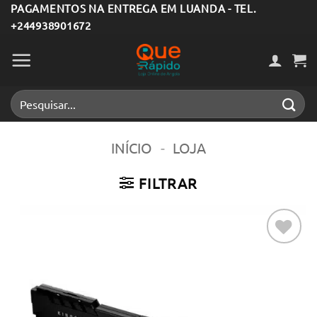
Skip
PAGAMENTOS NA ENTREGA EM LUANDA - TEL.
+244938901672
to
content
Pesquisar
por:
INÍCIO
-
LOJA
FILTRAR
Adicionar
aos meus
desejos