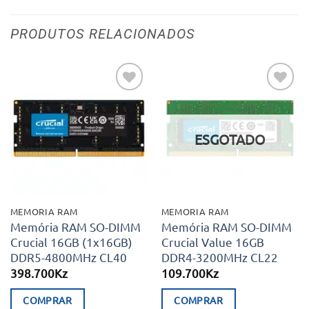
PRODUTOS RELACIONADOS
Adicionar
Adicionar
aos meus
aos meus
desejos
desejos
ESGOTADO
MEMORIA RAM
MEMORIA RAM
Memória RAM SO-DIMM
Memória RAM SO-DIMM
Crucial 16GB (1x16GB)
Crucial Value 16GB
DDR5-4800MHz CL40
DDR4-3200MHz CL22
398.700
Kz
109.700
Kz
COMPRAR
COMPRAR