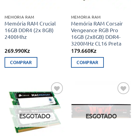
MEMORIA RAM
MEMORIA RAM
Memória RAM Crucial
Memória RAM Corsair
16GB DDR4 (2x 8GB)
Vengeance RGB Pro
2400Mhz
16GB (2x8GB) DDR4-
3200MHz CL16 Preta
269.990
Kz
179.660
Kz
COMPRAR
COMPRAR
Adicionar
Adicionar
aos meus
aos meus
desejos
desejos
ESGOTADO
ESGOTADO