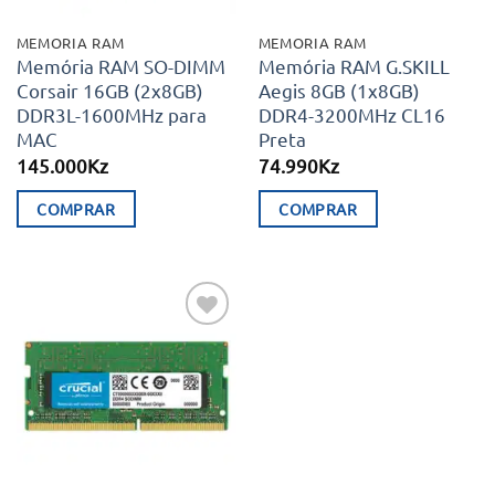
MEMORIA RAM
MEMORIA RAM
Memória RAM SO-DIMM
Memória RAM G.SKILL
Corsair 16GB (2x8GB)
Aegis 8GB (1x8GB)
DDR3L-1600MHz para
DDR4-3200MHz CL16
MAC
Preta
145.000
Kz
74.990
Kz
COMPRAR
COMPRAR
Adicionar
aos meus
desejos