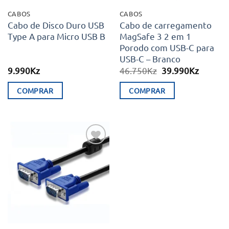
CABOS
CABOS
Cabo de Disco Duro USB
Cabo de carregamento
Type A para Micro USB B
MagSafe 3 2 em 1
Porodo com USB-C para
USB-C – Branco
O
O
9.990
Kz
46.750
Kz
39.990
Kz
preço
preço
original
atual
COMPRAR
COMPRAR
era:
é:
46.750Kz.
39.990K
Adicionar
aos meus
desejos