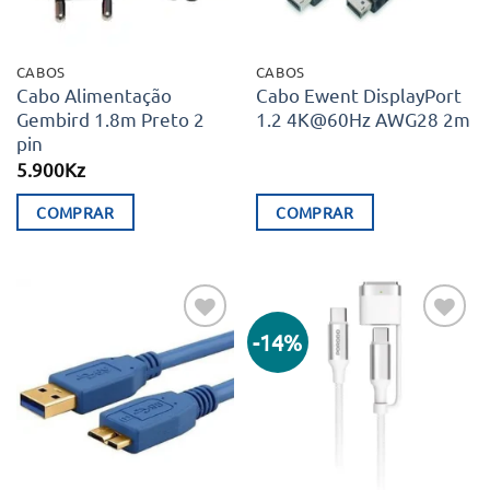
CABOS
CABOS
Cabo Alimentação
Cabo Ewent DisplayPort
Gembird 1.8m Preto 2
1.2 4K@60Hz AWG28 2m
pin
5.900
Kz
COMPRAR
COMPRAR
-14%
Adicionar
Adicionar
aos meus
aos meus
desejos
desejos