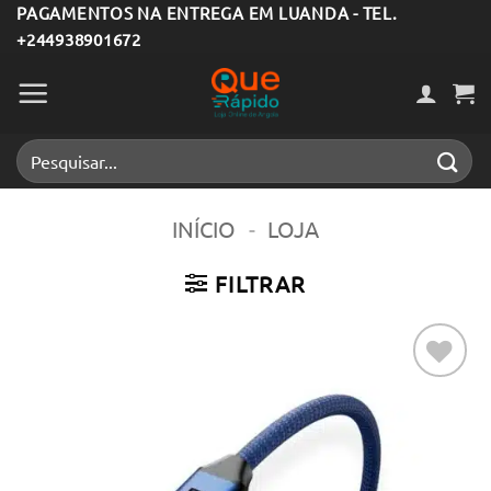
Skip
PAGAMENTOS NA ENTREGA EM LUANDA - TEL.
+244938901672
to
content
Pesquisar
por:
INÍCIO
-
LOJA
FILTRAR
Adicionar
aos meus
desejos