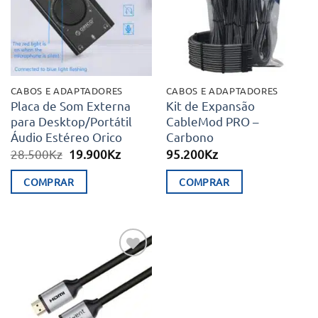
desejos
desejos
CABOS E ADAPTADORES
CABOS E ADAPTADORES
Placa de Som Externa
Kit de Expansão
para Desktop/Portátil
CableMod PRO –
Áudio Estéreo Orico
Carbono
O
O
28.500
Kz
19.900
Kz
95.200
Kz
preço
preço
original
atual
COMPRAR
COMPRAR
era:
é:
28.500Kz.
19.900Kz.
Adicionar
aos meus
desejos