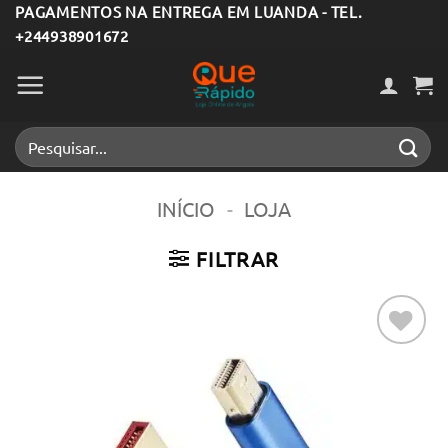
Skip
PAGAMENTOS NA ENTREGA EM LUANDA - TEL.
+244938901672
to
content
Pesquisar
por:
INÍCIO
-
LOJA
FILTRAR
Adicionar
aos meus
desejos