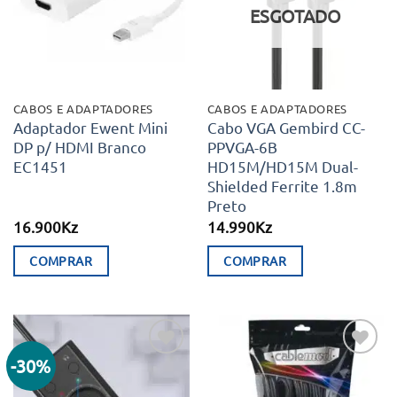
desejos
desejos
ESGOTADO
CABOS E ADAPTADORES
CABOS E ADAPTADORES
Adaptador Ewent Mini
Cabo VGA Gembird CC-
DP p/ HDMI Branco
PPVGA-6B
EC1451
HD15M/HD15M Dual-
Shielded Ferrite 1.8m
Preto
16.900
Kz
14.990
Kz
COMPRAR
COMPRAR
-30%
Adicionar
Adicionar
aos meus
aos meus