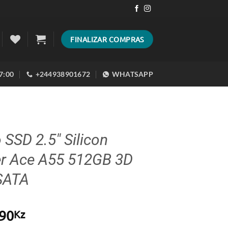
FINALIZAR COMPRAS
17:00
+244938901672
WHATSAPP
 SSD 2.5″ Silicon
r Ace A55 512GB 3D
SATA
90
Kz