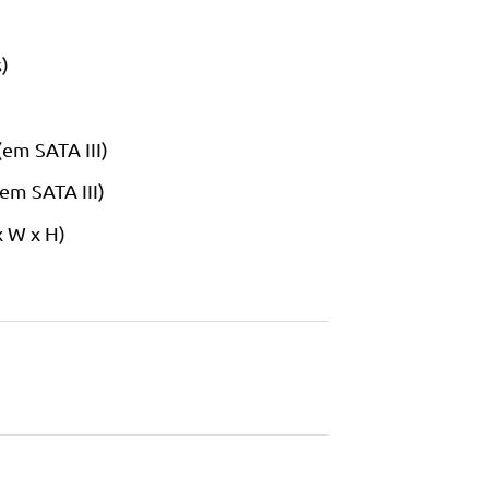
)
(em SATA III)
em SATA III)
x W x H)