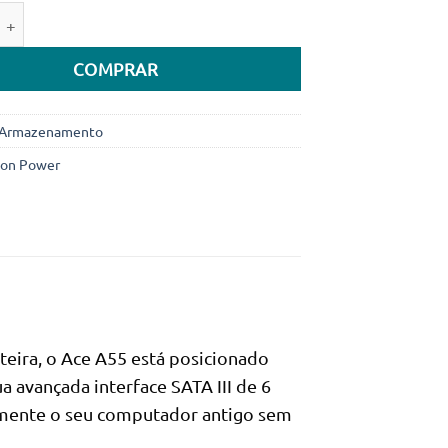
e de Disco SSD 2.5" Silicon Power Ace A55 512GB 3D TLC SAT
COMPRAR
Armazenamento
icon Power
teira, o Ace A55 está posicionado
avançada interface SATA III de 6
ilmente o seu computador antigo sem