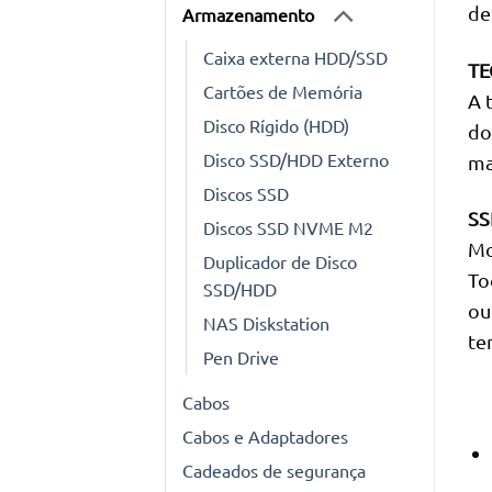
de
Armazenamento
Caixa externa HDD/SSD
TE
Cartões de Memória
A 
Disco Rígido (HDD)
do
Disco SSD/HDD Externo
ma
Discos SSD
SS
Discos SSD NVME M2
Mo
Duplicador de Disco
To
SSD/HDD
ou
NAS Diskstation
te
Pen Drive
Cabos
Cabos e Adaptadores
Cadeados de segurança