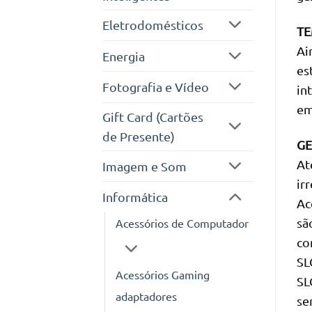
Eletrodomésticos
TE
Ai
Energia
es
Fotografia e Vídeo
in
em
Gift Card (Cartões
de Presente)
GE
At
Imagem e Som
ir
Informática
Ac
sã
Acessórios de Computador
co
SL
Acessórios Gaming
SL
adaptadores
se