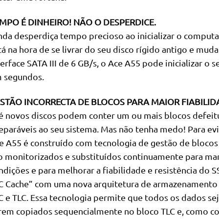
MPO É DINHEIRO! NÃO O DESPERDICE.
nda desperdiça tempo precioso ao inicializar o computa
tá na hora de se livrar do seu disco rígido antigo e mu
terface SATA III de 6 GB/s, o Ace A55 pode inicializar o 
 segundos.
STÃO INCORRECTA DE BLOCOS PARA MAIOR FIABILID
é novos discos podem conter um ou mais blocos defeit
reparáveis ao seu sistema. Mas não tenha medo! Para ev
e A55 é construído com tecnologia de gestão de blocos 
o monitorizados e substituídos continuamente para ma
ndições e para melhorar a fiabilidade e resistência do S
C Cache” com uma nova arquitetura de armazenamento 
C e TLC. Essa tecnologia permite que todos os dados se
rem copiados sequencialmente no bloco TLC e, como c