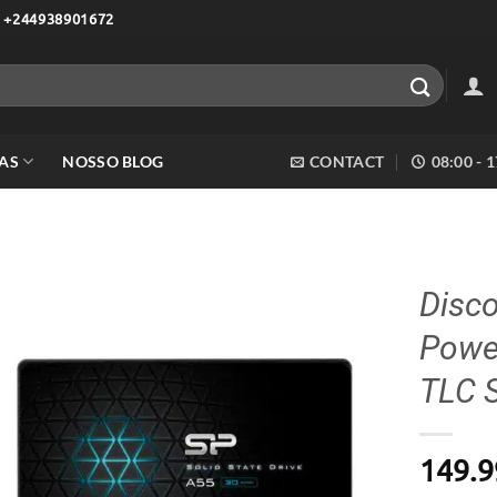
 +244938901672
AS
NOSSO BLOG
CONTACT
08:00 - 
Disco
Powe
Adicionar
aos meus
TLC 
desejos
149.9