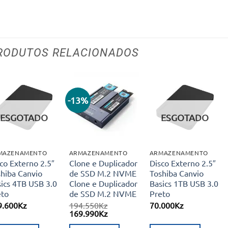
RODUTOS RELACIONADOS
-13%
Adicionar
Adicionar
Adicionar
aos meus
aos meus
aos meus
ESGOTADO
ESGOTADO
desejos
desejos
desejos
MAZENAMENTO
ARMAZENAMENTO
ARMAZENAMENTO
co Externo 2.5″
Clone e Duplicador
Disco Externo 2.5″
shiba Canvio
de SSD M.2 NVME
Toshiba Canvio
ics 4TB USB 3.0
Clone e Duplicador
Basics 1TB USB 3.0
eto
de SSD M.2 NVME
Preto
9.600
Kz
194.550
Kz
70.000
Kz
O
O
169.990
Kz
preço
preço