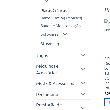
P
Placas Gráficas
Ratos Gaming (Mouses)
Saude e Monitorização
Softwares
Streaming
Jogos
DIS
Dis
Máquinas e
ser
Acessórios
TB
6G
R7
Moda & Acessórios
R8
32
Perfumaria
Prestação de