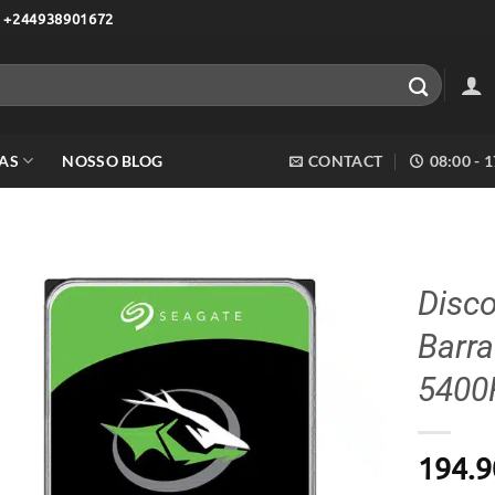
 +244938901672
AS
NOSSO BLOG
CONTACT
08:00 - 
Disco
Barr
Adicionar
aos meus
5400
desejos
194.9