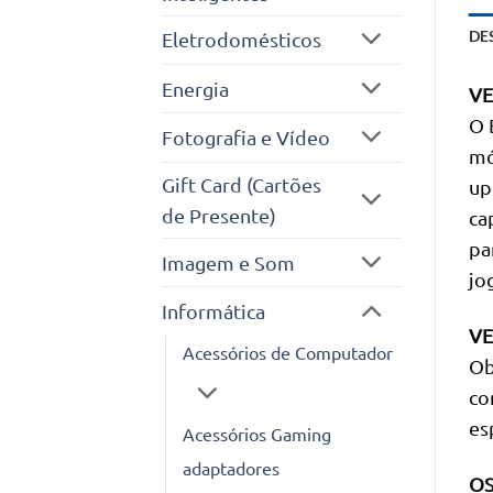
DE
Eletrodomésticos
Energia
VE
O 
Fotografia e Vídeo
mó
Gift Card (Cartões
up
de Presente)
ca
pa
Imagem e Som
jo
Informática
VE
Acessórios de Computador
Ob
co
es
Acessórios Gaming
adaptadores
OS