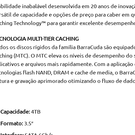
abilidade inabalável desenvolvida em 20 anos de inova
rsátil de capacidade e opções de preço para caber em q
ching Technology™ para garantir excelente desempenho 
CNOLOGIA MULTI-TIER CACHING
dos os discos rígidos da família BarraCuda são equipado
ching (MTC). O MTC eleva os níveis de desempenho do s
licativos e arquivos mais rapidamente. Com a aplicação
cnologias flash NAND, DRAM e cache de media, o Barr
itura e gravação aprimorado otimizando o fluxo de dado
Capacidade:
4TB
Formato:
3.5″
Interface:
SATA 6Gb/s