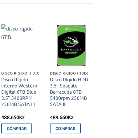
Adicionar
Adicionar
aos meus
aos meus
desejos
desejos
DISCO RÍGIDO (HDD)
DISCO RÍGIDO (HDD)
Disco Rígido
Disco Rígido HDD
interno Western
3.5″ Seagate
Digital 6TB Blue
Barracuda 8TB
3.5″ 5400RPM
5400rpm 256MB
256MB SATA III
SATA III
488.650
Kz
489.660
Kz
COMPRAR
COMPRAR