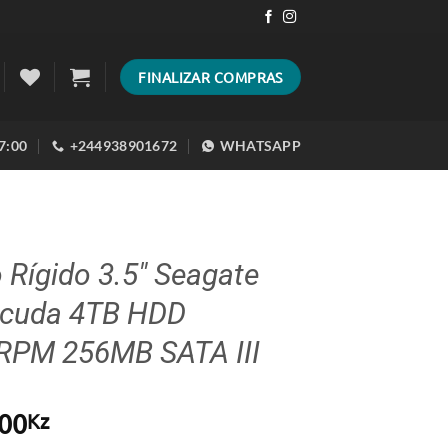
FINALIZAR COMPRAS
17:00
+244938901672
WHATSAPP
 Rígido 3.5″ Seagate
acuda 4TB HDD
RPM 256MB SATA III
00
Kz