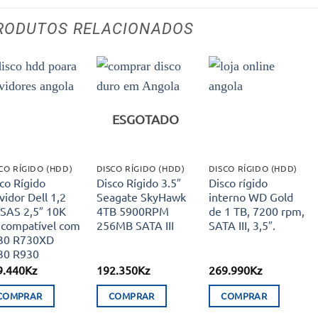
RODUTOS RELACIONADOS
Adicionar
Adicionar
Adicionar
aos meus
aos meus
aos meus
ESGOTADO
desejos
desejos
desejos
CO RÍGIDO (HDD)
DISCO RÍGIDO (HDD)
DISCO RÍGIDO (HDD)
co Rígido
Disco Rígido 3.5″
Disco rígido
vidor Dell 1,2
Seagate SkyHawk
interno WD Gold
 SAS 2,5″ 10K
4TB 5900RPM
de 1 TB, 7200 rpm,
 compatível com
256MB SATA III
SATA III, 3,5″.
30 R730XD
30 R930
9.440
Kz
192.350
Kz
269.990
Kz
COMPRAR
COMPRAR
COMPRAR