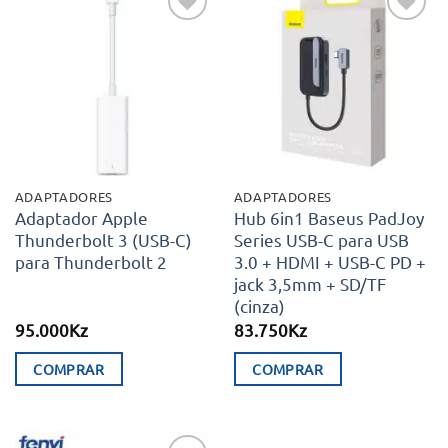
Adicionar
Adicionar
aos meus
aos meus
desejos
desejos
ADAPTADORES
ADAPTADORES
Adaptador Apple
Hub 6in1 Baseus PadJoy
Thunderbolt 3 (USB-C)
Series USB-C para USB
para Thunderbolt 2
3.0 + HDMI + USB-C PD +
jack 3,5mm + SD/TF
(cinza)
95.000
Kz
83.750
Kz
COMPRAR
COMPRAR