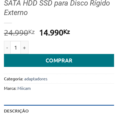
SATA HDD SSD para Disco Rígido
Externo
Kz
O
Kz
O
24.990
14.990
preço
preço
Quantidade de Cabo Adaptador Genérico MICCAM USB
original
atual
era:
é:
COMPRAR
24.990Kz.
14.990Kz.
Categoria:
adaptadores
Marca:
Miicam
DESCRIÇÃO