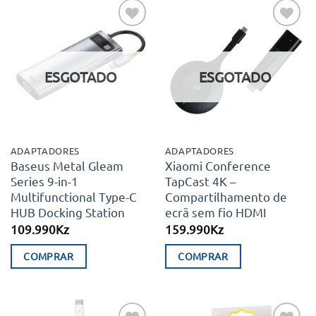
Adicionar
Adicionar
aos meus
aos meus
desejos
desejos
ESGOTADO
ESGOTADO
ADAPTADORES
ADAPTADORES
Baseus Metal Gleam
Xiaomi Conference
Series 9-in-1
TapCast 4K –
Multifunctional Type-C
Compartilhamento de
HUB Docking Station
ecrã sem fio HDMI
109.990
Kz
159.990
Kz
COMPRAR
COMPRAR