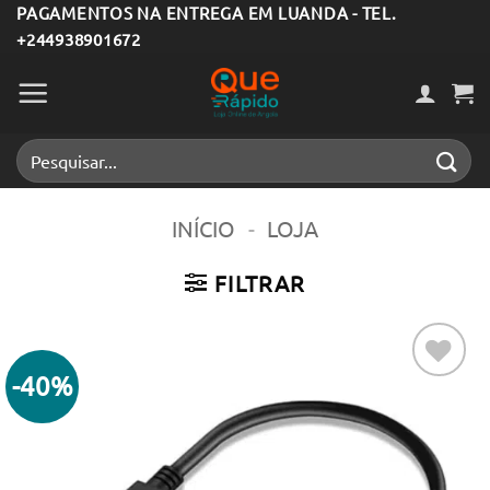
Skip
PAGAMENTOS NA ENTREGA EM LUANDA - TEL.
+244938901672
to
content
Pesquisar
por:
INÍCIO
-
LOJA
FILTRAR
-40%
Adicionar
aos meus
desejos