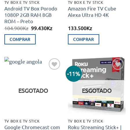
TV BOX E TV STICK
TV BOX E TV STICK
Android TV Box Porodo
Amazon Fire TV Cube
1080P 2GB RAM 8GB
Alexa Ultra HD 4K
ROM – Preto
O
O
104.900
Kz
99.430
Kz
133.500
Kz
preço
preço
original
atual
COMPRAR
COMPRAR
era:
é:
104.900Kz.
99.430Kz.
-11%
Adicionar
Adicionar
aos meus
aos meus
desejos
desejos
ESGOTADO
ESGOTADO
TV BOX E TV STICK
TV BOX E TV STICK
Google Chromecast com
Roku Streaming Stick+ |