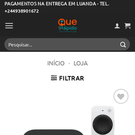
Skip
PAGAMENTOS NA ENTREGA EM LUANDA - TEL.
+244938901672
to
content
Pesquisar
por:
INÍCIO
-
LOJA
FILTRAR
Adicionar
aos meus
desejos