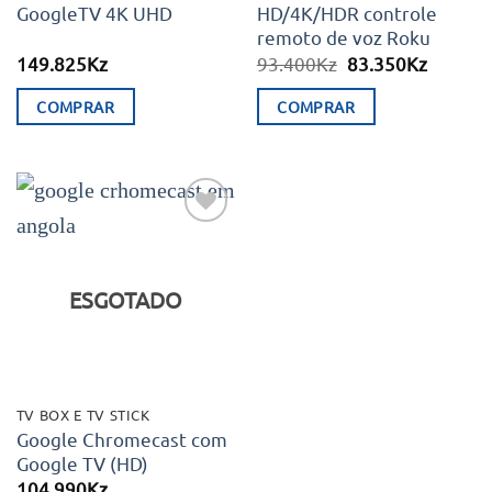
GoogleTV 4K UHD
HD/4K/HDR controle
remoto de voz Roku
O
O
149.825
Kz
93.400
Kz
83.350
Kz
preço
preço
original
atual
COMPRAR
COMPRAR
era:
é:
93.400Kz.
83.350K
Adicionar
aos meus
desejos
ESGOTADO
TV BOX E TV STICK
Google Chromecast com
Google TV (HD)
104.990
Kz