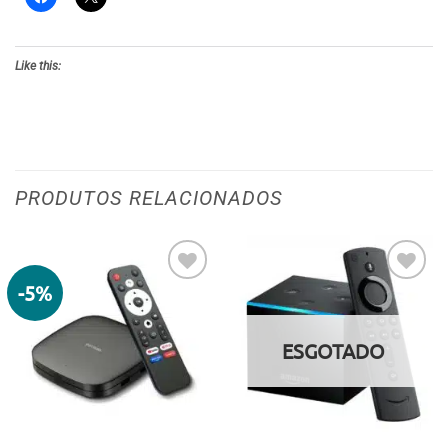
Like this:
PRODUTOS RELACIONADOS
-5%
Adicionar
Adicionar
aos meus
aos meus
desejos
desejos
ESGOTADO