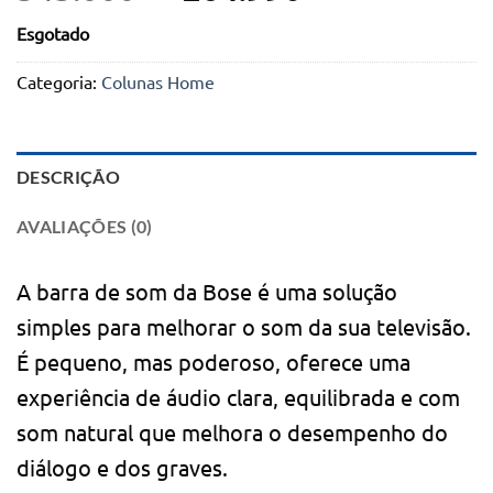
preço
preço
Esgotado
original
atual
era:
é:
Categoria:
Colunas Home
345.000Kz.
264.990Kz.
DESCRIÇÃO
AVALIAÇÕES (0)
A barra de som da Bose é uma solução
simples para melhorar o som da sua televisão.
É pequeno, mas poderoso, oferece uma
experiência de áudio clara, equilibrada e com
som natural que melhora o desempenho do
diálogo e dos graves.