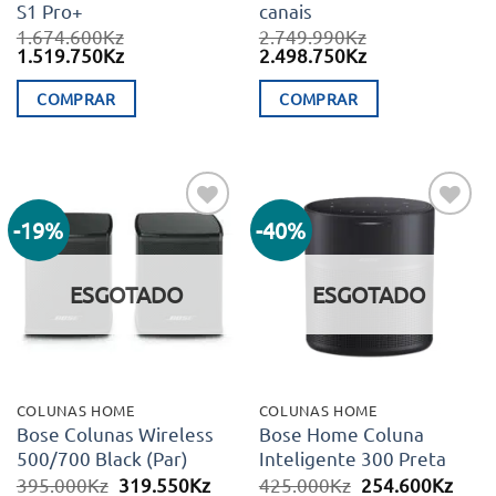
S1 Pro+
canais
1.674.600
Kz
2.749.990
Kz
O
O
O
O
1.519.750
Kz
2.498.750
Kz
preço
preço
preço
preço
original
atual
original
atual
COMPRAR
COMPRAR
era:
é:
era:
é:
1.674.600Kz.
1.519.750Kz.
2.749.990Kz.
2.498.750Kz.
-19%
-40%
Adicionar
Adicionar
aos meus
aos meus
desejos
desejos
ESGOTADO
ESGOTADO
COLUNAS HOME
COLUNAS HOME
Bose Colunas Wireless
Bose Home Coluna
500/700 Black (Par)
Inteligente 300 Preta
O
O
O
O
395.000
Kz
319.550
Kz
425.000
Kz
254.600
Kz