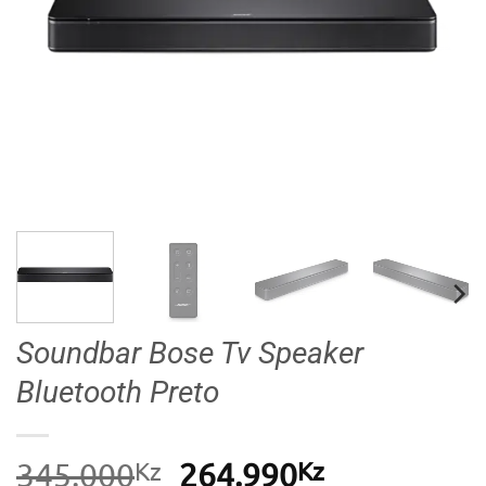
Soundbar Bose Tv Speaker
Bluetooth Preto
Kz
O
Kz
O
345.000
264.990