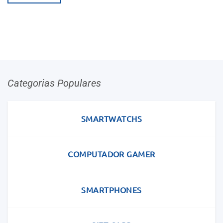
era:
é:
725.000Kz.
539.890Kz.
Categorias Populares
SMARTWATCHS
COMPUTADOR GAMER
SMARTPHONES