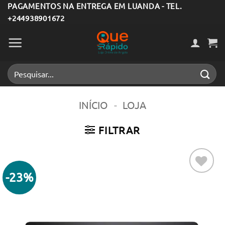
Skip
PAGAMENTOS NA ENTREGA EM LUANDA - TEL.
+244938901672
to
content
Pesquisar
por:
INÍCIO
-
LOJA
FILTRAR
-23%
Adicionar
aos meus
desejos