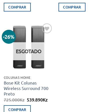
preço
preço
preço
preç
original
atual
original
atual
COMPRAR
COMPRAR
era:
é:
era:
é:
395.000Kz.
319.550Kz.
425.000Kz.
254.
-26%
Adicionar
aos meus
desejos
ESGOTADO
COLUNAS HOME
Bose Kit Colunas
Wireless Surround 700
Preto
O
O
725.000
Kz
539.890
Kz
preço
preço
original
atual
COMPRAR