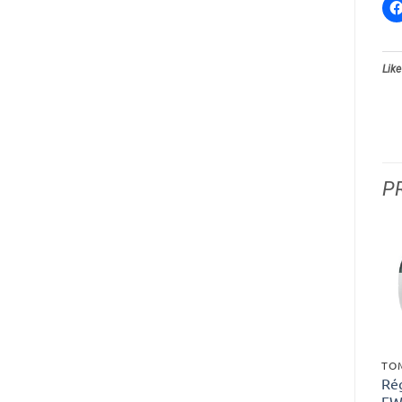
Like
P
TO
Ré
EW