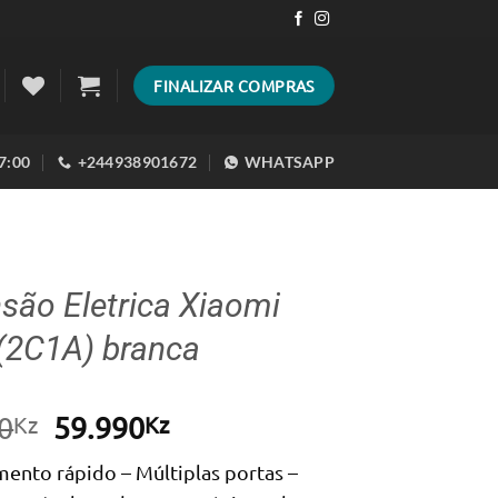
FINALIZAR COMPRAS
17:00
+244938901672
WHATSAPP
são Eletrica Xiaomi
(2C1A) branca
O
O
0
59.990
Kz
Kz
preço
preço
ento rápido – Múltiplas portas –
original
atual