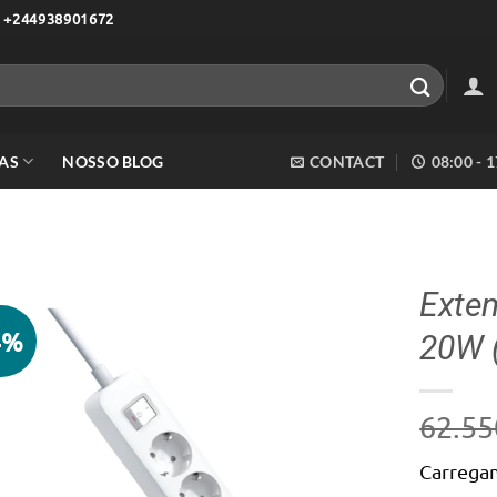
 +244938901672
AS
NOSSO BLOG
CONTACT
08:00 - 
Exten
4%
20W 
Adicionar
aos meus
desejos
62.55
Carregam