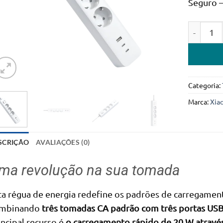
Seguro –
Quantidad
Categoria:
Marca:
Xia
SCRIÇÃO
AVALIAÇÕES (0)
ma revolução na sua tomada
ta régua de energia redefine os padrões de carregament
mbinando
três tomadas CA padrão com três portas USB
incipal recurso é
o carregamento rápido de 20 W atravé