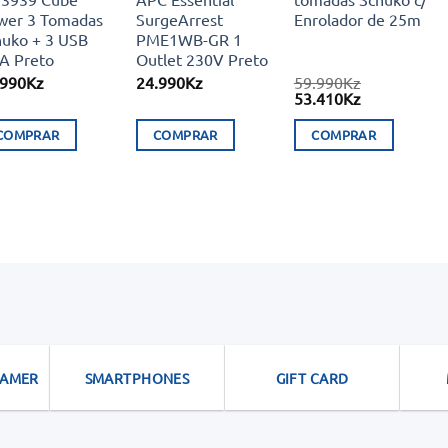
wer 3 Tomadas
SurgeArrest
Enrolador de 25m
huko + 3 USB
PME1WB-GR 1
4A Preto
Outlet 230V Preto
.990
Kz
24.990
Kz
59.990
Kz
O
O
53.410
Kz
preço
preço
original
atual
COMPRAR
COMPRAR
COMPRAR
era:
é:
59.990Kz.
53.410Kz.
GAMER
SMARTPHONES
GIFT CARD