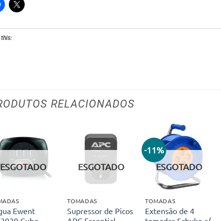
 this:
RODUTOS RELACIONADOS
-11%
Adicionar
Adicionar
Adicionar
aos meus
aos meus
aos meus
ESGOTADO
ESGOTADO
ESGOTADO
desejos
desejos
desejos
MADAS
TOMADAS
TOMADAS
gua Ewent
Supressor de Picos
Extensão de 4
3939 Cube
APC Essential
tomadas Schuko c/