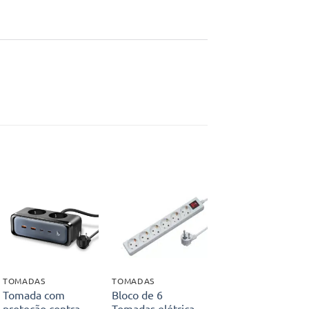
Adicionar
Adicionar
aos meus
aos meus
desejos
desejos
TOMADAS
TOMADAS
Tomada com
Bloco de 6
proteção contra
Tomadas elétrica