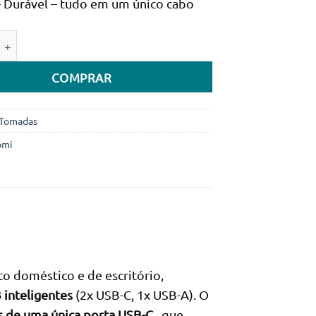
 Durável – tudo em um único cabo
era:
é:
62.550Kz.
59.990Kz.
e de Extensão Eletrica Xiaomi 20W (2C1A) branca
COMPRAR
Tomadas
omi
o doméstico e de escritório,
 inteligentes
(2x USB-C, 1x USB-A). O
s de uma única porta USB-C
, que