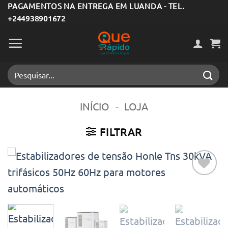
Skip
PAGAMENTOS NA ENTREGA EM LUANDA - TEL.
+244938901672
to
content
Pesquisar
por:
INÍCIO
-
LOJA
FILTRAR
Adicionar
aos meus
desejos