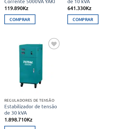
Corrente 5000VA YAKI
de 10 kVA
119.890
Kz
641.330
Kz
COMPRAR
COMPRAR
Adicionar
aos meus
desejos
REGULADORES DE TENSÃO
Estabilizador de tensão
de 30 kVA
1.898.710
Kz