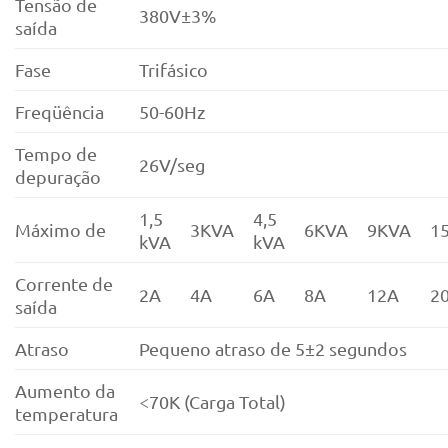
Tensão de
380V±3%
saída
Fase
Trifásico
Freqüência
50-60Hz
Tempo de
26V/seg
depuração
1,5
4,5
Máximo de
3KVA
6KVA
9KVA
1
kVA
kVA
Corrente de
2A
4A
6A
8A
12A
2
saída
Atraso
Pequeno atraso de 5±2 segundos
Aumento da
<70K (Carga Total)
temperatura