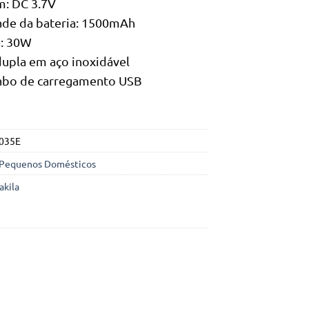
m: DC 3.7V
ade da bateria: 1500mAh
a: 30W
upla em aço inoxidável
abo de carregamento USB
035E
Pequenos Domésticos
akila