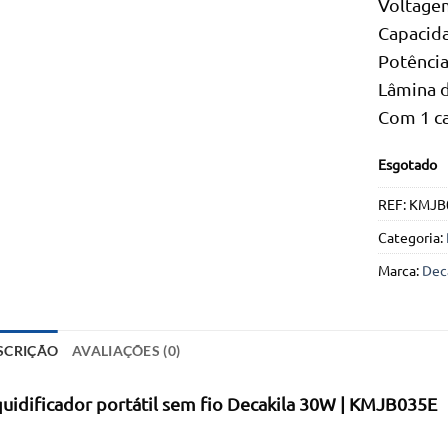
Voltage
Capacid
Potênci
Lâmina d
Com 1 c
Esgotado
REF:
KMJB
Categoria:
Marca:
Dec
SCRIÇÃO
AVALIAÇÕES (0)
quidificador portátil sem fio Decakila 30W | KMJB035E