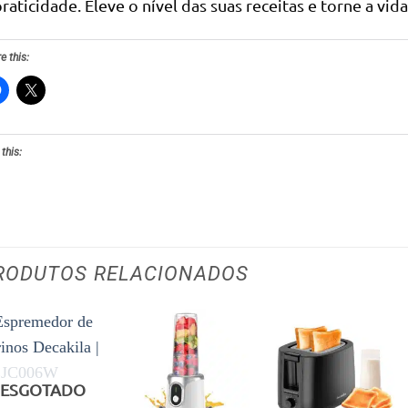
praticidade. Eleve o nível das suas receitas e torne a vid
e this:
 this:
RODUTOS RELACIONADOS
Adicionar
Adicionar
Adicionar
aos meus
aos meus
aos meus
ESGOTADO
desejos
desejos
desejos