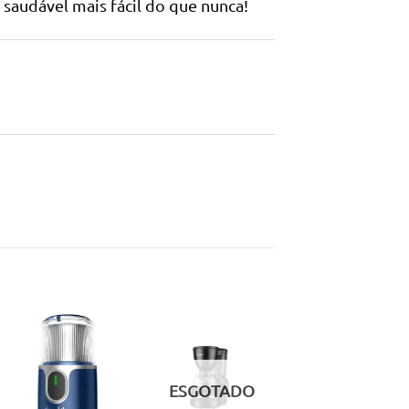
a saudável mais fácil do que nunca!
Adicionar
Adicionar
aos meus
aos meus
ESGOTADO
desejos
desejos