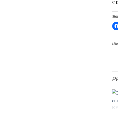
e 
Shar
Like
P