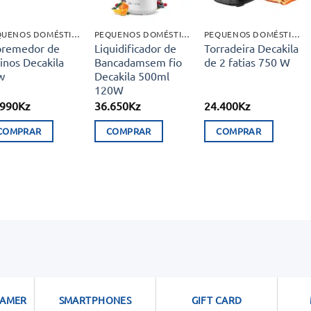
PEQUENOS DOMÉSTICOS
PEQUENOS DOMÉSTICOS
PEQUENOS DOMÉSTICOS
premedor de
Liquidificador de
Torradeira Decakila
rinos Decakila
Bancadamsem fio
de 2 fatias 750 W
w
Decakila 500ml
120W
.990
Kz
36.650
Kz
24.400
Kz
COMPRAR
COMPRAR
COMPRAR
GAMER
SMARTPHONES
GIFT CARD