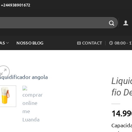
 +244938901672
AS
NOSSO BLOG
CONTACT
08:00 - 
Liqui
fio D
Adicionar
aos meus
desejos
14.99
Capacid