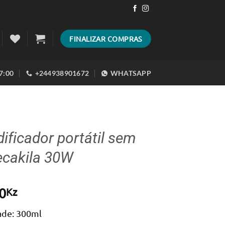
FINALIZAR COMPRAS
17:00
+244938901672
WHATSAPP
dificador portátil sem
ecakila 30W
0
Kz
ade: 300ml