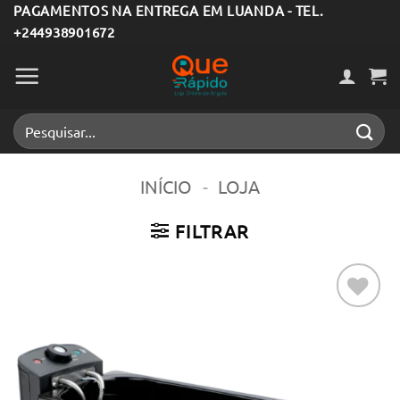
Skip
PAGAMENTOS NA ENTREGA EM LUANDA - TEL.
+244938901672
to
content
Pesquisar
por:
INÍCIO
-
LOJA
FILTRAR
Adicionar
aos meus
desejos