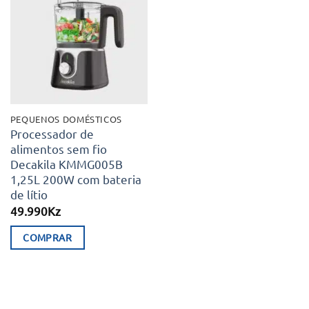
Adicionar
aos meus
desejos
PEQUENOS DOMÉSTICOS
Processador de
alimentos sem fio
Decakila KMMG005B
1,25L 200W com bateria
de lítio
49.990
Kz
COMPRAR