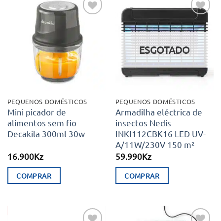
Adicionar
Adicionar
aos meus
aos meus
desejos
desejos
ESGOTADO
PEQUENOS DOMÉSTICOS
PEQUENOS DOMÉSTICOS
Mini picador de
Armadilha eléctrica de
alimentos sem fio
insectos Nedis
Decakila 300ml 30w
INKI112CBK16 LED UV-
A/11W/230V 150 m²
16.900
Kz
59.990
Kz
COMPRAR
COMPRAR