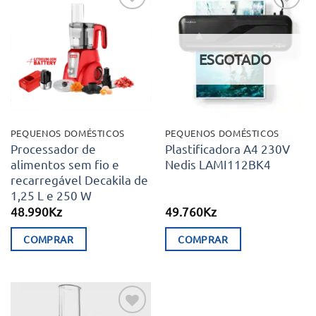
Adicionar
Adicionar
aos meus
aos meus
desejos
desejos
ESGOTADO
PEQUENOS DOMÉSTICOS
PEQUENOS DOMÉSTICOS
Processador de
Plastificadora A4 230V
alimentos sem fio e
Nedis LAMI112BK4
recarregável Decakila de
1,25 L e 250 W
48.990
Kz
49.760
Kz
COMPRAR
COMPRAR