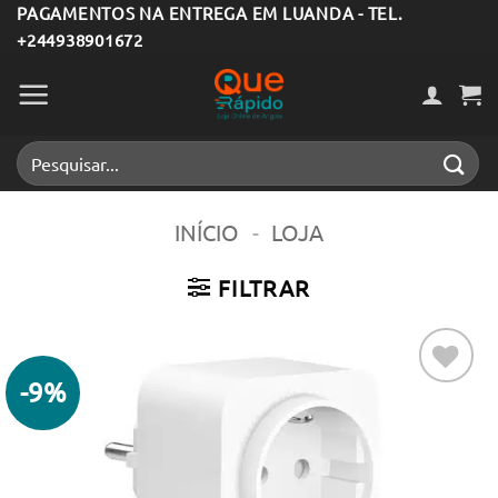
Skip
PAGAMENTOS NA ENTREGA EM LUANDA - TEL.
+244938901672
to
content
Pesquisar
por:
INÍCIO
-
LOJA
FILTRAR
-9%
Adicionar
aos meus
desejos