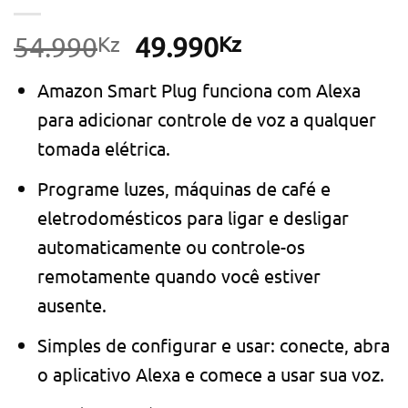
Kz
O
Kz
O
54.990
49.990
preço
preço
Amazon Smart Plug funciona com Alexa
original
atual
para adicionar controle de voz a qualquer
era:
é:
tomada elétrica.
54.990Kz.
49.990Kz.
Programe luzes, máquinas de café e
eletrodomésticos para ligar e desligar
automaticamente ou controle-os
remotamente quando você estiver
ausente.
Simples de configurar e usar: conecte, abra
o aplicativo Alexa e comece a usar sua voz.