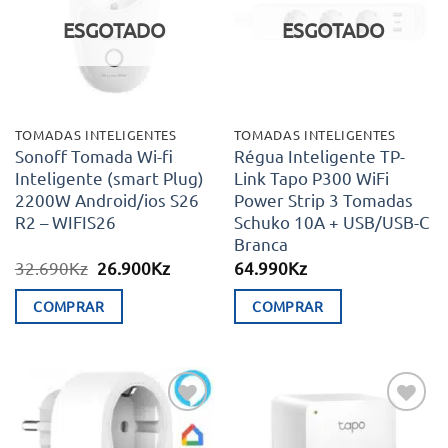
desejos
desejos
ESGOTADO
ESGOTADO
TOMADAS INTELIGENTES
TOMADAS INTELIGENTES
Sonoff Tomada Wi-fi
Régua Inteligente TP-
Inteligente (smart Plug)
Link Tapo P300 WiFi
2200W Android/ios S26
Power Strip 3 Tomadas
R2 – WIFIS26
Schuko 10A + USB/USB-C
Branca
O
O
32.690
Kz
26.900
Kz
64.990
Kz
preço
preço
original
atual
COMPRAR
COMPRAR
era:
é:
32.690Kz.
26.900Kz.
Adicionar
Adicionar