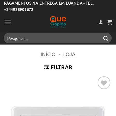
Skip
PAGAMENTOS NA ENTREGA EM LUANDA - TEL.
+244938901672
to
content
Pesquisar
por:
INÍCIO
-
LOJA
FILTRAR
Adicionar
aos meus
desejos