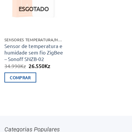
desejos
ESGOTADO
SENSORES TEMPERATURA/HUMIDADES
Sensor de temperatura e
humidade sem fio ZigBee
– Sonoff SNZB-02
O
O
34.990
Kz
26.550
Kz
preço
preço
original
atual
COMPRAR
era:
é:
34.990Kz.
26.550Kz.
Categorias Populares