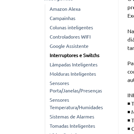
pr
Amazon Alexa
Ex
Campainhas
Colunas inteligentes
Na
Controladores WIFI
di
Google Assistente
ta
Interruptores e Switchs
Pa
Lâmpadas Inteligentes
co
Molduras Inteligentes
au
Sensores
Porta/Janelas/Presenças
IN
Sensores
◾ 
Temperatura/Humidades
◾ 
Sistemas de Alarmes
◾ 
Tomadas Inteligentes
◾ 