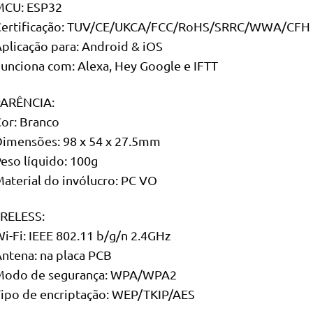
MCU: ESP32
Certificação: TUV/CE/UKCA/FCC/RoHS/SRRC/WWA/CFH
Aplicação para: Android & iOS
Funciona com: Alexa, Hey Google e IFTT
ARÊNCIA:
Cor: Branco
Dimensões: 98 x 54 x 27.5mm
Peso líquido: 100g
Material do invólucro: PC VO
RELESS:
Wi-Fi: IEEE 802.11 b/g/n 2.4GHz
Antena: na placa PCB
Modo de segurança: WPA/WPA2
Tipo de encriptação: WEP/TKIP/AES