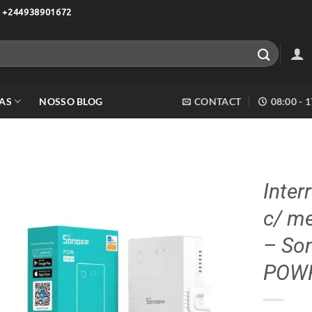
 +244938901672
AS
NOSSO BLOG
CONTACT
08:00 - 
Inter
c/ me
Adicionar
aos meus
– So
desejos
POW