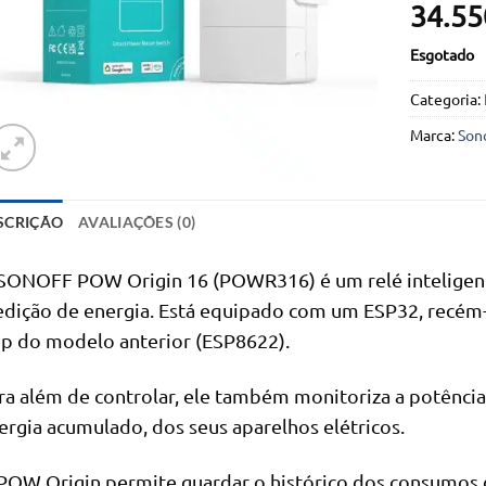
34.55
Esgotado
Categoria:
Marca:
Son
SCRIÇÃO
AVALIAÇÕES (0)
SONOFF POW Origin 16 (POWR316) é um relé inteligent
dição de energia. Está equipado com um ESP32, recém-
ip do modelo anterior (ESP8622).
ra além de controlar, ele também monitoriza a potência
ergia acumulado, dos seus aparelhos elétricos.
POW Origin permite guardar o histórico dos consumos 