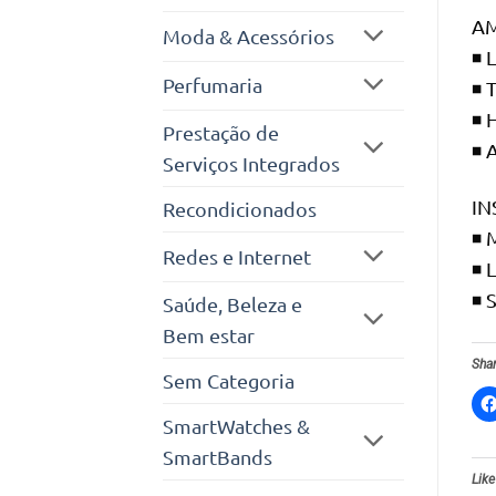
AM
Moda & Acessórios
◾ L
Perfumaria
◾ 
◾ 
Prestação de
◾ 
Serviços Integrados
IN
Recondicionados
◾ 
Redes e Internet
◾ 
◾ 
Saúde, Beleza e
Bem estar
Shar
Sem Categoria
SmartWatches &
SmartBands
Like