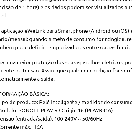
ecisão de 1 hora) e os dados podem ser visualizados 
cel.
 aplicação eWeLink para Smartphone (Android ou iOS) é
ário/mensal: quando a meta de consumo for atingida, re
mbém pode definir temporizadores entre outras funcio
ra uma maior proteção dos seus aparelhos elétricos, pod
rrente ou tensão. Assim que qualquer condição for veri
tomaticamente a saída.
FORMAÇÃO BÁSICA:
Tipo de produto: Relé inteligente / medidor de consum
Modelo: SONOFF POW R3 Origin 16 (POWR316)
Tensão (entrada/saída): 100-240V ~ 50/60Hz
Corrente máx.: 16A