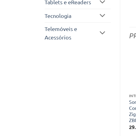
Tablets e eReaders
Tecnologia
Telemóveis e
P
Acessórios
So
Co
Zig
ZB
29