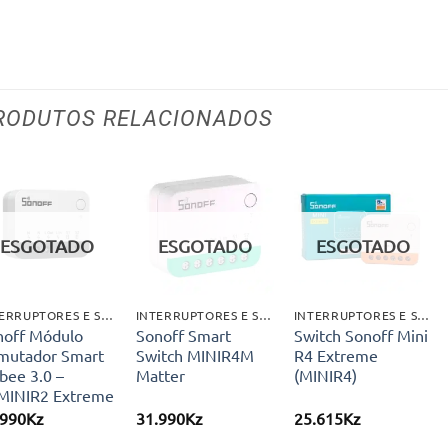
RODUTOS RELACIONADOS
Adicionar
Adicionar
Adicionar
aos meus
aos meus
aos meus
ESGOTADO
ESGOTADO
ESGOTADO
desejos
desejos
desejos
INTERRUPTORES E SWITCHS
INTERRUPTORES E SWITCHS
INTERRUPTORES E SWITCHS
noff Módulo
Sonoff Smart
Switch Sonoff Mini
mutador Smart
Switch MINIR4M
R4 Extreme
bee 3.0 –
Matter
(MINIR4)
MINIR2 Extreme
.990
Kz
31.990
Kz
25.615
Kz