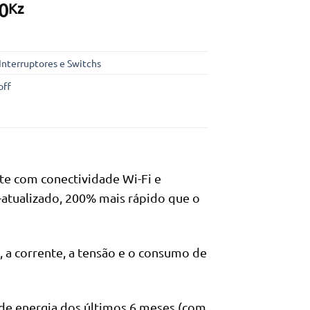
0
Kz
Interruptores e Switchs
off
e com conectividade Wi-Fi e
atualizado, 200% mais rápido que o
, a corrente, a tensão e o consumo de
de energia dos últimos 6 meses (com