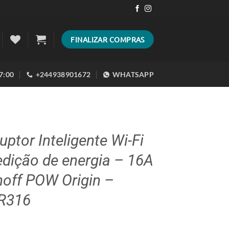
FINALIZAR COMPRAS
17:00
+244938901672
WHATSAPP
ruptor Inteligente Wi-Fi
dição de energia – 16A
noff POW Origin –
R316