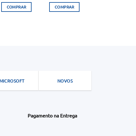
preço
preço
original
atual
COMPRAR
COMPRAR
era:
é:
94.900Kz.
79.990Kz.
MICROSOFT
NOVOS
Pagamento na Entrega