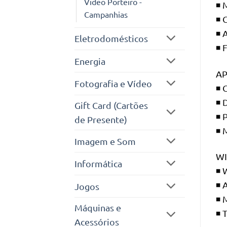
Video Porteiro -
◾ 
Campanhias
◾ 
◾ 
Eletrodomésticos
◾ 
Energia
AP
Fotografia e Vídeo
◾ 
◾ 
Gift Card (Cartões
◾ 
de Presente)
◾ 
Imagem e Som
WI
Informática
◾ 
◾ 
Jogos
◾ 
Máquinas e
◾ 
Acessórios