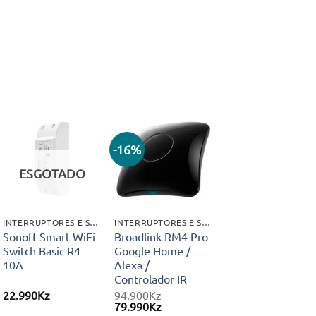
-16%
Adicionar
Adicionar
aos meus
aos meus
ESGOTADO
desejos
desejos
INTERRUPTORES E SWITCHS
INTERRUPTORES E SWITCHS
Sonoff Smart WiFi
Broadlink RM4 Pro
Switch Basic R4
Google Home /
10A
Alexa /
Controlador IR
22.990
Kz
94.900
Kz
O
O
79.990
Kz