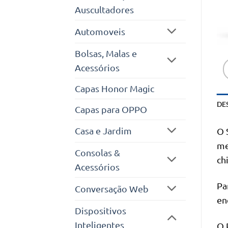
Auscultadores
Automoveis
Bolsas, Malas e
Acessórios
Capas Honor Magic
DE
Capas para OPPO
Casa e Jardim
O 
me
Consolas &
ch
Acessórios
Pa
Conversação Web
en
Dispositivos
Inteligentes
O 