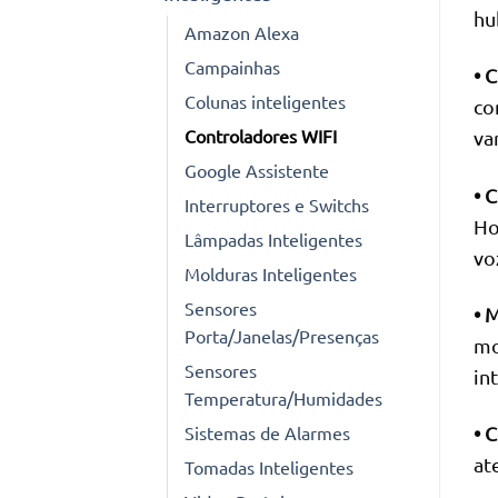
hu
Amazon Alexa
Campainhas
• 
Colunas inteligentes
co
Controladores WIFI
va
Google Assistente
• 
Interruptores e Switchs
Ho
Lâmpadas Inteligentes
vo
Molduras Inteligentes
Sensores
• 
Porta/Janelas/Presenças
mo
Sensores
in
Temperatura/Humidades
Sistemas de Alarmes
• 
at
Tomadas Inteligentes