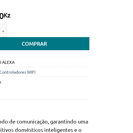
0
Kz
e de Tuya Multi Mode ZigBee Bluetooth Gateway Hub Wireles
COMPRAR
0 ALEXA
Controladores WIFI
a
todo de comunicação, garantindo uma
itivos domésticos inteligentes e o