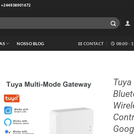
 +244938901672
AS
NOSSO BLOG
CONTACT
08:00 - 
Tuya
Blue
Adicionar
aos meus
Wire
desejos
Contr
Goog