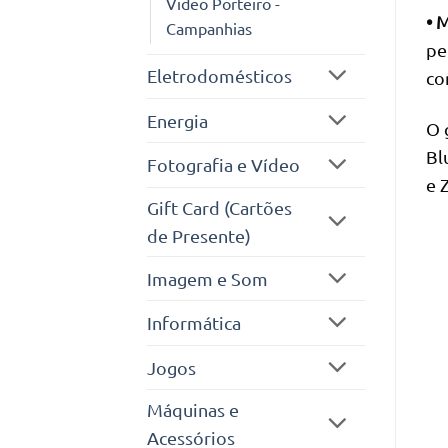
Video Porteiro -
• 
Campanhias
pe
Eletrodomésticos
co
Energia
O 
Bl
Fotografia e Vídeo
e 
Gift Card (Cartões
de Presente)
Imagem e Som
Informática
Jogos
Máquinas e
Acessórios