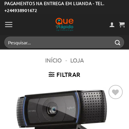
Skip
PAGAMENTOS NA ENTREGA EM LUANDA - TEL.
+244938901672
to
content
Pesquisar
por:
INÍCIO
-
LOJA
FILTRAR
Adicionar
aos meus
desejos