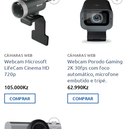
Adicionar
Adicionar
aos meus
aos meus
desejos
desejos
CÂMARAS WEB
CÂMARAS WEB
Webcam Microsoft
Webcam Porodo Gaming
LifeCam Cinema HD
2K 30fps com foco
720p
automático, microfone
embutido e tripé.
105.000
Kz
62.990
Kz
COMPRAR
COMPRAR