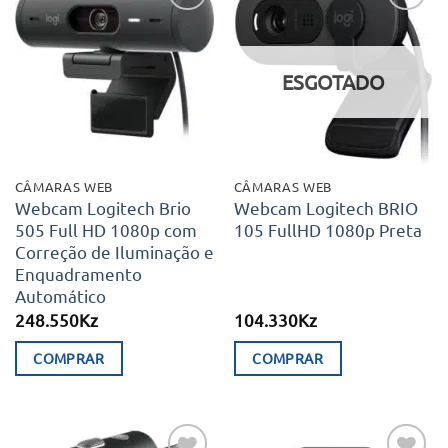
Adicionar
Adicionar
aos meus
aos meus
desejos
desejos
ESGOTADO
CÂMARAS WEB
CÂMARAS WEB
Webcam Logitech Brio
Webcam Logitech BRIO
505 Full HD 1080p com
105 FullHD 1080p Preta
Correção de Iluminação e
Enquadramento
Automático
248.550
Kz
104.330
Kz
COMPRAR
COMPRAR